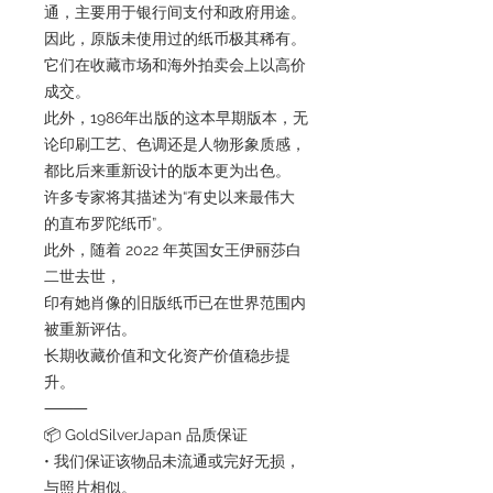
通，主要用于银行间支付和政府用途。
因此，原版未使用过的纸币极其稀有。
它们在收藏市场和海外拍卖会上以高价
成交。
此外，1986年出版的这本早期版本，无
论印刷工艺、色调还是人物形象质感，
都比后来重新设计的版本更为出色。
许多专家将其描述为“有史以来最伟大
的直布罗陀纸币”。
此外，随着 2022 年英国女王伊丽莎白
二世去世，
印有她肖像的旧版纸币已在世界范围内
被重新评估。
长期收藏价值和文化资产价值稳步提
升。
⸻
📦 GoldSilverJapan 品质保证
• 我们保证该物品未流通或完好无损，
与照片相似。