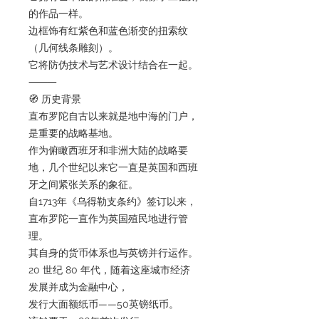
的作品一样。
边框饰有红紫色和蓝色渐变的扭索纹
（几何线条雕刻）。
它将防伪技术与艺术设计结合在一起。
⸻
🧭 历史背景
直布罗陀自古以来就是地中海的门户，
是重要的战略基地。
作为俯瞰西班牙和非洲大陆的战略要
地，几个世纪以来它一直是英国和西班
牙之间紧张关系的象征。
自1713年《乌得勒支条约》签订以来，
直布罗陀一直作为英国殖民地进行管
理。
其自身的货币体系也与英镑并行运作。
20 世纪 80 年代，随着这座城市经济
发展并成为金融中心，
发行大面额纸币——50英镑纸币。