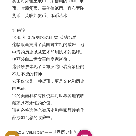
英国海外领土纸币、未使用的 UNC 纸
币、收藏货币、高价值纸币、直布罗陀
货币、英联邦货币、纸币艺术
⸻
✨ 结论
1986 年直布罗陀政府 50 英镑纸币
这幅版画充满了英国君主制的威严、地
中海的历史以及艺术印刷技术的巅峰。
伊丽莎白二世女王的皇家肖像，
这张钞票体现了直布罗陀巨岩所象征的
不屈不挠的精神，
它不仅仅是一种货币，更是文化和历史
的见证。
它的美丽和稀有性使其对世界各地的收
藏家具有永恒的价值。
请务必将这件充满历史和皇家辉煌的作
品添加到您的收藏中。
⸻
GoldSilverJapan——世界历史和艺术