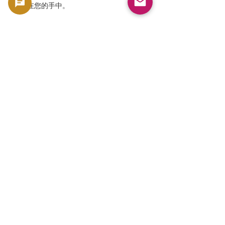
尽在您的手中。
本产品作为收藏品出售，如同硬币和纸币一
样，具有收藏价值和物质价值。它并非用于流
通货币，而是基于其收藏价值和物质价值作为
商品进行处理。
🟢 购买和转售支持
GoldSilverJapan 为符合条件的硬币和金银条
产品提供购买支持。
请点击此处查看我们当前的采购政策和符合条
件的商品。
👉 查看购买清单
相關產品