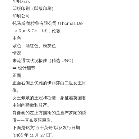
印刷方式
凹版印刷（凹版印刷）
印刷公司
托马斯·德拉鲁有限公司 (Thomas De
La Rue & Co. Ltd)，伦敦
主色
紫色、酒红色、粉灰色
情况
未流通或状况极佳（精选 UNC）
👑 设计细节
正面
正面右侧是优雅的伊丽莎白二世女王肖
像。
女王佩戴的王冠和项链，象征着英国君
主制的骄傲和尊严。
肖像画的左上方描绘的是直布罗陀的骄
傲——直布罗陀巨岩。
下面是铭文“五十英镑”以及发行日期
“1986 年 11 月 27 日”。