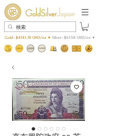
Gold : $4341.30 USD/oz ▼
Silver : $63.58 USD/oz ▼