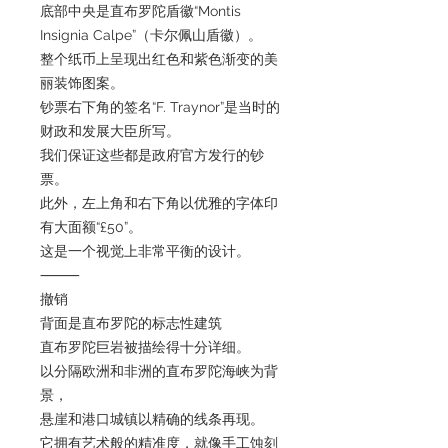
底部中央是直布罗陀盾徽“Montis
Insignia Calpe”（卡尔佩山盾徽）。
整个纸币上呈现出红色和紫色渐变的美
丽装饰图案。
钞票右下角的签名“F. Traynor”是当时的
财政和发展大臣所写。
我们保证这些都是政府官方发行的钞
票。
此外，左上角和右下角以优雅的字体印
有大面额“£50”。
这是一个视觉上非常平衡的设计。
⸻
撤销
背面是直布罗陀的标志性建筑
直布罗陀巨岩被描绘得十分详细。
以分隔欧洲和非洲的直布罗陀海峡为背
景，
悬崖和港口城镇以精确的线条再现。
它拥有艺术般的精准度，就像手工蚀刻