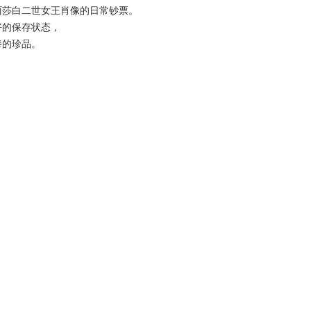
丽莎白二世女王肖像的日常钞票。
好的保存状态，
捧的珍品。