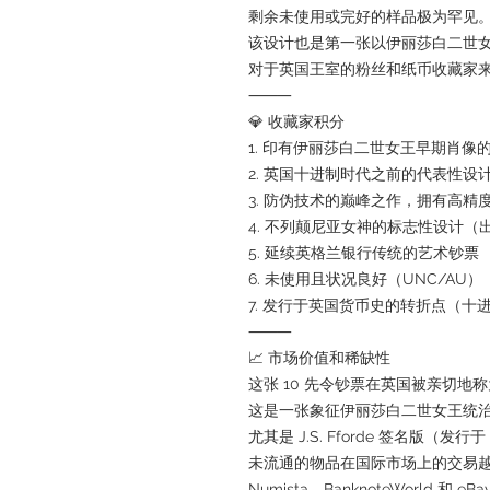
剩余未使用或完好的样品极为罕见
该设计也是第一张以伊丽莎白二世
对于英国王室的粉丝和纸币收藏家
⸻
💎 收藏家积分
1. 印有伊丽莎白二世女王早期肖像
2. 英国十进制时代之前的代表性设
3. 防伪技术的巅峰之作，拥有高精
4. 不列颠尼亚女神的标志性设计（
5. 延续英格兰银行传统的艺术钞票
6. 未使用且状况良好（UNC/AU）
7. 发行于英国货币史的转折点（十
⸻
📈 市场价值和稀缺性
这张 10 先令钞票在英国被亲切地称
这是一张象征伊丽莎白二世女王统
尤其是 J.S. Fforde 签名版（发行
未流通的物品在国际市场上的交易
Numista、BanknoteWorld 和 