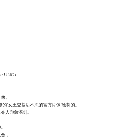
e UNC）
肖像。
摄的“女王登基后不久的官方肖像”绘制的。
象令人印象深刻。
印。
组合，