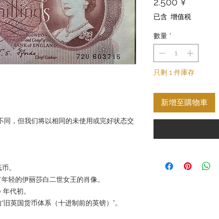
價
2.500 ¥
格
已含 增值税
數量
*
只剩 1 件庫存
新增至購物車
不同，但我们将以相同的未使用或完好状态交
纸币。
有年轻的伊丽莎白二世女王的肖像。
0 年代初。
“旧英国货币体系（十进制前的英镑）”。