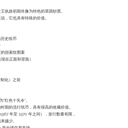
。
女王执政初期肖像为特色的英国钞票。
来说，它也具有特殊的价值。
的历史纸币
计
度的扭索纹图案
出现在正面和背面）
进制化）之前
为“红色十先令”。
治时期的流行纸币，具有很高的收藏价值。
于 1967 年至 1970 年之间），发行数量有限，
越来越少。
eBay 等全球交易市场