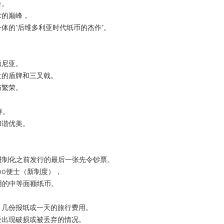
合。
术的巅峰，
体的“后维多利亚时代纸币的杰作”。
颠尼亚。
兰的盾牌和三叉戟。
与繁荣。
样。
和谐优美。
进制化之前发行的最后一张先令钞票。
100便士（新制度），
用的中等面额纸币。
、几份报纸或一天的旅行费用。
经出现破损或被丢弃的情况。