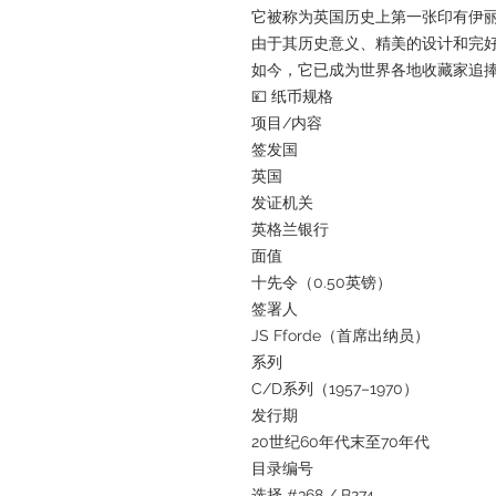
它被称为英国历史上第一张印有伊
由于其历史意义、精美的设计和完
如今，它已成为世界各地收藏家追
💴 纸币规格
项目/内容
签发国
英国
发证机关
英格兰银行
面值
十先令（0.50英镑）
签署人
JS Fforde（首席出纳员）
系列
C/D系列（1957–1970）
发行期
20世纪60年代末至70年代
目录编号
选择 #368 / B274