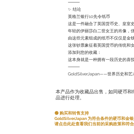
⸻
✨ 结论
英格兰银行10先令纸币
这是一件融合了英国货币史、皇室
年轻的伊丽莎白二世女王的肖像，
由这些元素组成的纸币不仅仅是金
这张钞票象征着英国货币的传统和
添加到您的收藏：
这本身就是一种拥有一段历史的喜
⸻
GoldSilverJapan——世界历
本产品作为收藏品出售，如同硬币和
品进行处理。
🟢 购买和转售支持
GoldSilverJapan 为符合条件的硬币
请点击此处查看我们当前的采购政策和符合