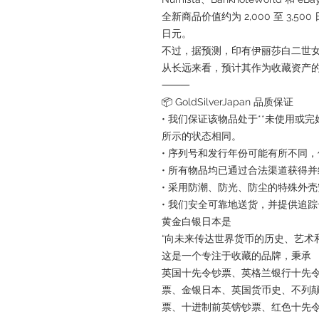
全新商品价值约为 2,000 至 3,500
日元。
不过，据预测，印有伊丽莎白二世
从长远来看，预计其作为收藏资产
⸻
📦 GoldSilverJapan 品质保证
• 我们保证该物品处于**未使用或完好状
所示的状态相同。
• 序列号和发行年份可能有所不同
• 所有物品均已通过合法渠道获得
• 采用防潮、防光、防尘的特殊外
• 我们安全可靠地送货，并提供追
黄金白银日本是
“向未来传达世界货币的历史、艺术和
这是一个专注于收藏的品牌，秉承
英国十先令钞票、英格兰银行十先
票、金银日本、英国货币史、不列
票、十进制前英镑钞票、红色十先