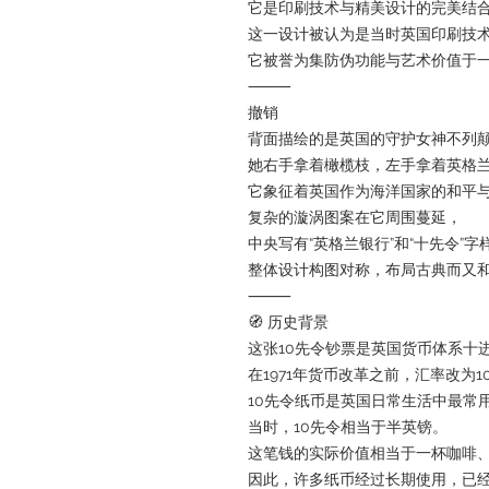
它是印刷技术与精美设计的完美结
这一设计被认为是当时英国印刷技
它被誉为集防伪功能与艺术价值于一
⸻
撤销
背面描绘的是英国的守护女神不列
她右手拿着橄榄枝，左手拿着英格
它象征着英国作为海洋国家的和平
复杂的漩涡图案在它周围蔓延，
中央写有“英格兰银行”和“十先令”字
整体设计构图对称，布局古典而又
⸻
🧭 历史背景
这张10先令钞票是英国货币体系十
在1971年货币改革之前，汇率改为
10先令纸币是英国日常生活中最常
当时，10先令相当于半英镑。
这笔钱的实际价值相当于一杯咖啡
因此，许多纸币经过长期使用，已