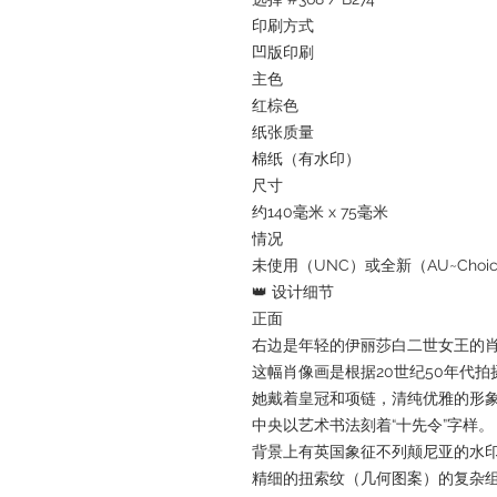
印刷方式
凹版印刷
主色
红棕色
纸张质量
棉纸（有水印）
尺寸
约140毫米 x 75毫米
情况
未使用（UNC）或全新（AU~Choic
👑 设计细节
正面
右边是年轻的伊丽莎白二世女王的
这幅肖像画是根据20世纪50年代拍
她戴着皇冠和项链，清纯优雅的形
中央以艺术书法刻着“十先令”字样。
背景上有英国象征不列颠尼亚的水
精细的扭索纹（几何图案）的复杂