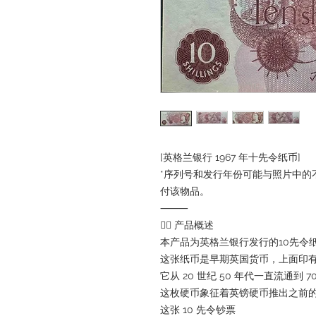
[英格兰银行 1967 年十先令纸币]
*序列号和发行年份可能与照片中的
付该物品。
⸻
💂‍♀️ 产品概述
本产品为英格兰银行发行的10先令
这张纸币是早期英国货币，上面印
它从 20 世纪 50 年代一直流通到 7
这枚硬币象征着英镑硬币推出之前的
这张 10 先令钞票