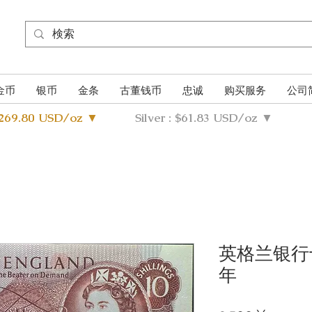
金币
银币
金条
古董钱币
忠诚
购买服务
公司
4269.80 USD/oz ▼
Silver : $61.83 USD/oz ▼
英格兰银行十
年