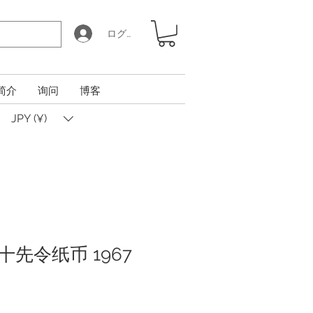
ログイン
简介
询问
博客
JPY (¥)
先令纸币 1967