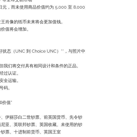
 日元，而未使用商品价值约为 5,000 至 8,000
女王肖像的纸币未来将会更加值钱。
的价值将会增加。
态（UNC 到 Choice UNC）**，与照片中
，但我们将交付具有相同设计和条件的正品。
并经过认证。
壳安全运输。
踪号码。
价值”
令、伊丽莎白二世钞票、前英国货币、先令钞
颠尼亚、英联邦钞票、英国收藏、未使用的钞
令钞票、十进制前货币、英国王室