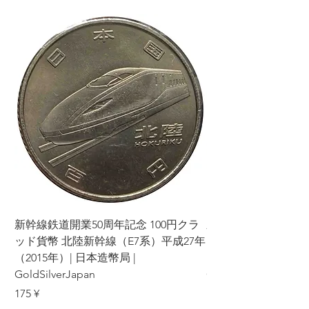
新幹線鉄道開業50周年記念 100円クラ
新幹線鉄道開業50周年
ッド貨幣 北陸新幹線（E7系）平成27年
ッド貨幣 上越新幹線
（2015年）| 日本造幣局 |
（2015年）| 日本造幣
GoldSilverJapan
GoldSilverJapan
價格
價格
175 ¥
175 ¥