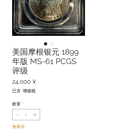
美国摩根银元 1899
年版 MS-61 PCGS
评级
價
24.000 ¥
格
已含 增值税
數量
*
無庫存