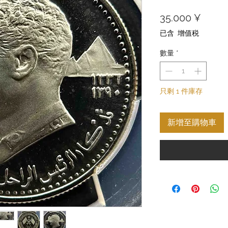
價
35.000 ¥
格
已含 增值税
數量
*
只剩 1 件庫存
新增至購物車