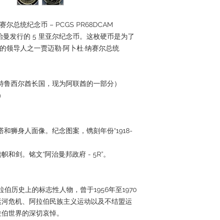
赛尔总统纪念币 – PCGS PR68DCAM
70 年在阿治曼发行的 5 里亚尔纪念币。这枚硬币是为了
力的领导人之一贾迈勒·阿卜杜·纳赛尔总统
特鲁西尔酋长国，现为阿联酋的一部分）
）
和狮身人面像。纪念图案，镌刻年份“1918-
和剑。铭文“阿治曼邦政府 - 5R”。
伯历史上的标志性人物，曾于1956年至1970
运河危机、阿拉伯民族主义运动以及不结盟运
拉伯世界的深切哀悼。