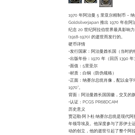
1970 年阿治曼 5 里亚尔精制币 – 纳
Goldsilverjapan 推出 19
纪念 20 世纪阿拉伯世界最具影响
(1918-1970) 的逝世而发行的。
硬币详情
•发行国家：阿治曼酋长国（当时的
•出版年份：1970 年（回历 1390 年
•面值：5里亚尔
•材质：白铜（防伪规格）
•正面：纳赛尔总统肖像，配以金字塔
1970”。
背面：阿治曼酋长国国徽，交叉的旗帜
•认证：PCGS PR68DCAM
历史意义
贾迈勒·阿卜杜·纳赛尔总统是现代阿拉
年领导埃及。他深度参与了苏伊士
动的创立，他的逝世引起了整个阿