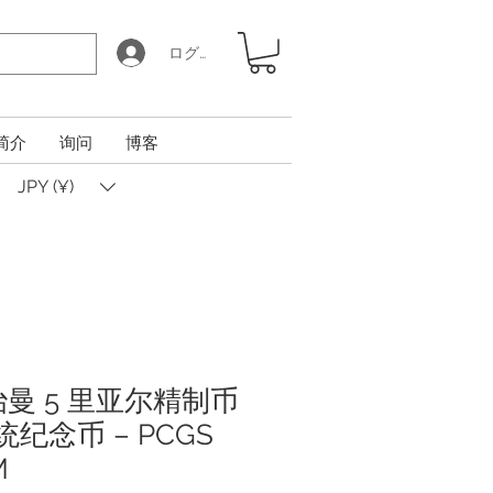
ログイン
简介
询问
博客
JPY (¥)
阿治曼 5 里亚尔精制币
统纪念币 – PCGS
M