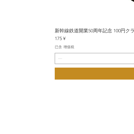
新幹線鉄道開業50周年記念 100円クラッド
價格
175 ¥
已含 增值税