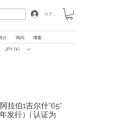
ログイン
简介
询问
博客
JPY (¥)
特阿拉伯1吉尔什“65”
7年发行）| 认证为