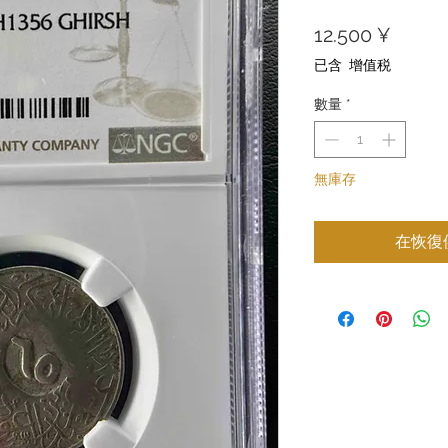
價
12.500 ¥
格
已含 增值税
數量
*
無庫存
在恢復