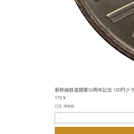
新幹線鉄道開業50周年記念 100円クラッド
價格
175 ¥
已含 增值税