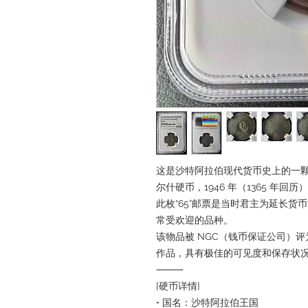
这是沙特阿拉伯现代货币史上的一颗瑰宝—
尔什硬币，1946 年（1365 年回历）
此枚“65”邮票是当时君主为延长
常受欢迎的品种。
该物品被 NGC（钱币保证公司）评
作品，具有极佳的可见度和保存状
⸻
[硬币详情]
• 国名：沙特阿拉伯王国