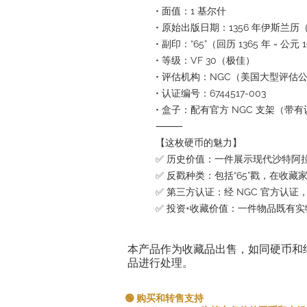
• 面值：1 基尔什
• 原始出版日期：1356 年伊斯兰历（1
• 副印：“65”（回历 1365 年 = 公元 
• 等级：VF 30（极佳）
• 评估机构：NGC（美国大型评估
• 认证编号：6744517-003
• 盒子：配有官方 NGC 支架（带
⸻
【这枚硬币的魅力】
✅ 历史价值：一件展示现代沙特阿
✅ 反戳种类：包括“65”戳，在收藏
✅ 第三方认证：经 NGC 官方认
✅ 投资+收藏价值：一件物品既有
本产品作为收藏品出售，如同硬币和
品进行处理。
🟢 购买和转售支持