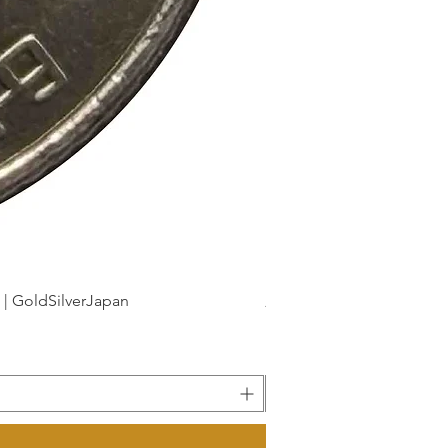
dSilverJapan
新幹線鉄道開業50周年記念 1
價格
175 ¥
已含 增值税