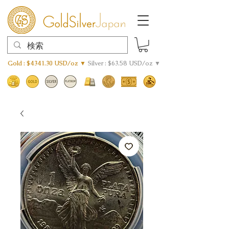
Gold : $4341.30 USD/oz ▼
Silver : $63.58 USD/oz ▼