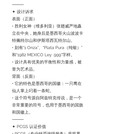
⸻
✦ 设计诉求
表面（正面）
• 胜利女神（维多利亚）张翅威严地矗
立在中央，她身后是墨西哥火山波波卡
特佩特尔山和伊斯塔西瓦特尔山。
• 刻有“1 Onza”、“Plata Pura（纯银）”
和“1982 MEXICO Ley .999”字样。
• 设计具有优美的平衡性和力量感，被
誉为艺术品。
背面（反面）
• 它的特色是墨西哥的国徽：一只鹰在
仙人掌上叼着一条蛇。
• 这个符号源自阿兹特克传说，是一个
非常重要的符号，也用于墨西哥的国旗
和国徽上。
⸻
✦ PCGS 认证价值
• PCGS（专业钱币评级服务）是世界