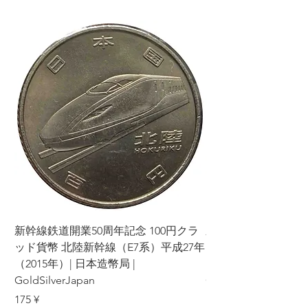
新幹線鉄道開業50周年記念 100円クラ
新幹線鉄道開業50周年
ッド貨幣 北陸新幹線（E7系）平成27年
ッド貨幣 上越新幹線
（2015年）| 日本造幣局 |
（2015年）| 日本造幣
GoldSilverJapan
GoldSilverJapan
價格
價格
175 ¥
175 ¥