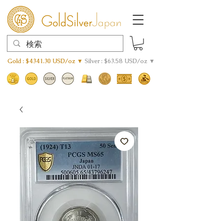
Gold : $4341.30 USD/oz ▼
Silver : $63.58 USD/oz ▼