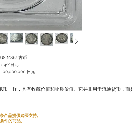
许退货：
错误商品：如果您收到
商品后 [5 天] 内
任何额外的运费。
如果您连续取消订单的
将来与您开展业务。
请在下订单之前仔细考
S MS62 古币
感谢您的理解与合作。
值：4亿日元
尽全力为您提供良好的
0,000,000 日元
信息提供：我们网站和
成投资建议或投资招揽
纸币一样，具有收藏价值和物质价值。它并非用于流通货币，而
但不保证其完整性或准
和金银条产品提供购买支持。
条件的商品。