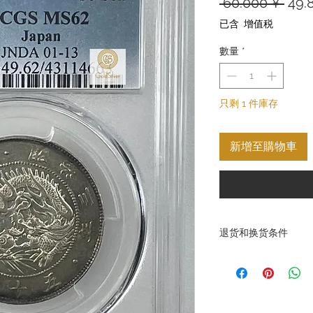
一
 60.000 ¥ 
49.
般
已含 增值税
價
數量
*
格
只剩 1 件庫存
新增至購物車
退货和换货条件
退换货条款 GoldSilver
品和服务，确保客户满
上我们不接受因客户原
然而，在某些情况下，