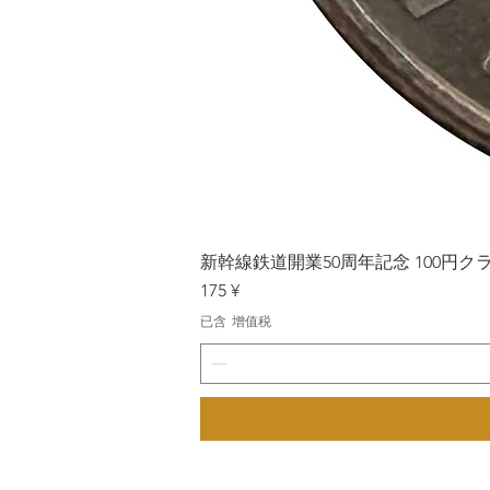
新幹線鉄道開業50周年記念 100円クラッド
價格
175 ¥
已含 增值税