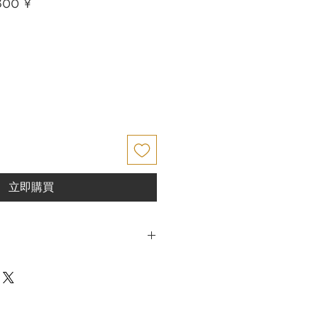
促
800 ¥
銷
價
格
立即購買
Japan Co., Ltd. 致力于提供高品质的产
意。鉴于我们所售产品的特殊性，原则
因而进行的退货。
我们可能会例外接受退货。以下情况允