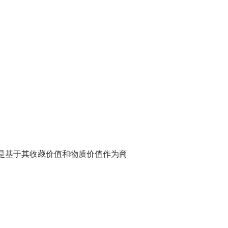
的商品与您订购的商品不同，请在收到
告知我们，我们将向您发送正确的商品并承担
任何部分或全部内容，我们可能会拒绝
虑产品和条件并做出决定。
您的满意是我们的首要任务，我们将竭
购物体验。
服务上发布的信息仅供一般参考，不构
。我们力求确保所提供信息的准确性，
是基于其收藏价值和物质价值作为商
确性。