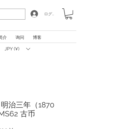
ログイン
简介
询问
博客
JPY (¥)
明治三年（1870
MS62 古币