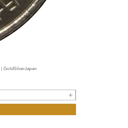
dSilverJapan
新幹線鉄道開業50周年記念 1
價格
175 ¥
已含 增值税