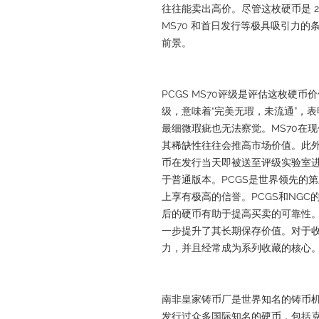
往往能卖出高价。尽管这枚硬币是 2
MS70 和首日发行等极具吸引力
前景。
PCGS MS70评级是评估这枚硬
级，意味着“完美无瑕，未流通”，
最细微瑕疵也无法察觉。MS70在
其稀缺性往往会推高市场价值。此外
币在发行当天即被送至评级实验室
于普通版本。PCGS是世界领先的
上享有极高的信誉。PCGS和NG
后的硬币有助于提高买卖的可靠性。
一步提升了其长期保存价值。对于收
力，并且经常成为系列收藏的核心
南非皇家铸币厂是世界知名的铸币机
发行过众多国际知名的硬币，包括克