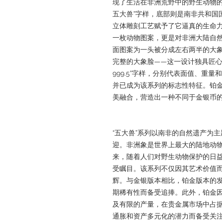
现了生活在非洲荒野中的野生动物的强
五大兽”字样，底部则是南非共和国
立体雕刻工艺赋予了它逼真的生命
一枚动物图案，更是对非洲大陆自
面图案为一头被分成左右两半的大
完整的大象脸——这一设计独具匠心。
999.5”字样，分别代表面值、重
并已成为该系列的标志性特征。铂
美融合，营造出一种不同于金银币
“五大兽”系列以南非的自然遗产为
迎。非洲象是世界上最大的陆地动
来，随着人们对野生动物保护的日
受瞩目。该系列不仅因其艺术价值
辉。与金银版本相比，铂金版本的
期稀有性而备受追捧。此外，铂金
及有限的产量，在贵金属市场中占
通胀和资产多元化的潜力而备受关