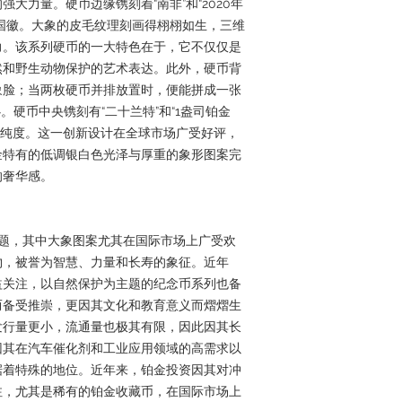
大力量。硬币边缘镌刻着“南非”和“2020年
国徽。大象的皮毛纹理刻画得栩栩如生，三维
力。该系列硬币的一大特色在于，它不仅仅是
然和野生动物保护的艺术表达。此外，硬币背
象脸；当两枚硬币并排放置时，便能拼成一张
硬币中央镌刻有“二十兰特”和“1盎司铂金
量和纯度。这一创新设计在全球市场广受好评，
金特有的低调银白色光泽与厚重的象形图案完
的奢华感。
主题，其中大象图案尤其在国际市场上广受欢
物，被誉为智慧、力量和长寿的象征。近年
益关注，以自然保护为主题的纪念币系列也备
而备受推崇，更因其文化和教育意义而熠熠生
发行量更小，流通量也极其有限，因此因其长
因其在汽车催化剂和工业应用领域的高需求以
据着特殊的地位。近年来，铂金投资因其对冲
注，尤其是稀有的铂金收藏币，在国际市场上