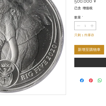
價
500.000 ¥
格
已含 增值税
數量
*
只剩 1 件庫存
新增至購物車