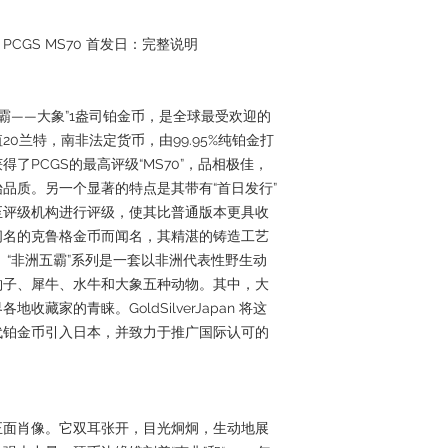
PCGS MS70 首发日：完整说明
五霸——大象”1盎司铂金币，是全球最受欢迎的
0兰特，南非法定货币，由99.95%纯铂金打
了PCGS的最高评级“MS70”，品相极佳，
品质。另一个显著的特点是其带有“首日发行”
至评级机构进行评级，使其比普通版本更具收
闻名的克鲁格金币而闻名，其精湛的铸造工艺
 “非洲五霸”系列是一套以非洲代表性野生动
豹子、犀牛、水牛和大象五种动物。其中，大
藏家的青睐。GoldSilverJapan 将这
代铂金币引入日本，并致力于推广国际认可的
正面肖像。它双耳张开，目光炯炯，生动地展