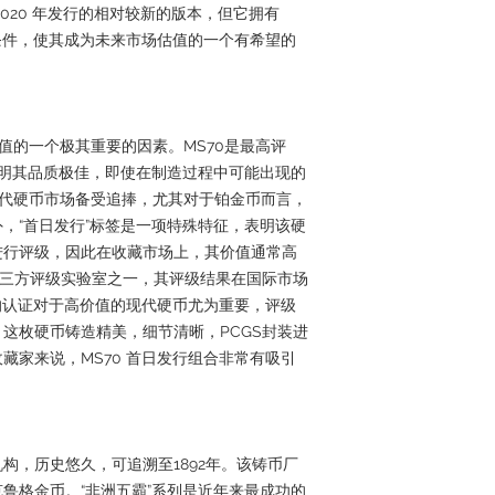
020 年发行的相对较新的版本，但它拥有
的条件，使其成为未来市场估值的一个有希望的
币价值的一个极其重要的因素。MS70是最高评
表明其品质极佳，即使在制造过程中可能出现的
现代硬币市场备受追捧，尤其对于铂金币而言，
，“首日发行”标签是一项特殊特征，表明该硬
进行评级，因此在收藏市场上，其价值通常高
第三方评级实验室之一，其评级结果在国际市场
C的认证对于高价值的现代硬币尤为重要，评级
这枚硬币铸造精美，细节清晰，PCGS封装进
藏家来说，MS70 首日发行组合非常有吸引
。
构，历史悠久，可追溯至1892年。该铸币厂
鲁格金币。“非洲五霸”系列是近年来最成功的