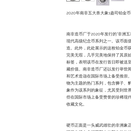
2020年南非五大兽大象1盎司铂金币 
南非造币厂于2020年发行的“非洲
现代高级纪念币系列之一。该币面值2
造。此外，此处展示的这枚铂金币获得
完美无瑕，几乎完美地保持了其原始
标签，表明该币在发行首日即被送
藏价值。南非造币厂还以发行举世
和艺术造诣在国际市场上备受推崇。
物为主题的热门系列，包含狮子、
象作为该系列的象征，尤其受到世界各地收
些在国际市场上备受赞誉的珍稀现
收藏文化。
硬币正面是一头威武雄壮的非洲象