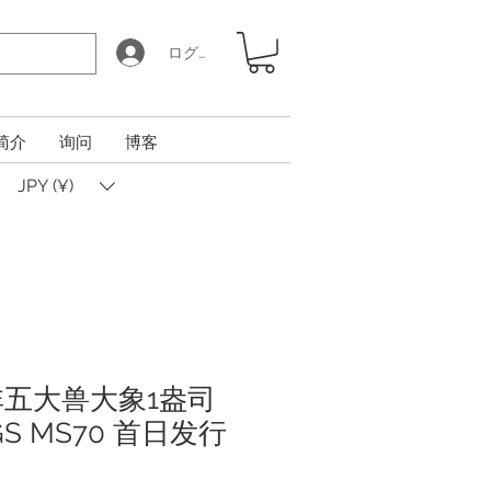
ログイン
简介
询问
博客
JPY (¥)
非五大兽大象1盎司
S MS70 首日发行