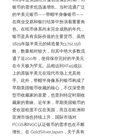
银币的需求也迅速增长。当时流通广泛
的半美元银币——带帽半身像银币——
在商业交易和银行结算中扮演着重要角
色。在纸币体系尚未完全成熟的年代，
银币是具有实际价值的主要货币。虽然
1829年版半美元的铸造量为3,712,156
枚，数量相对较大，但其中绝大多数流
通了近200年，使得保存完好的半美元
在今天极为罕见。品相达到XF45或以
上的原版半美元在现代市场上尤其抢
手。此外，带帽半身像系列银币构成了
早期美国银币收藏的核心，不仅深受类
型币收藏家的喜爱，也受到特定时期收
藏家的青睐。近年来，早期美国银币的
受欢迎程度不仅在美国，而且在欧洲和
亚洲市场也持续上升，国际市场对
PCGS和NGC认证银币的需求也在不断
增长。在 GoldSilverJapan，关于具有