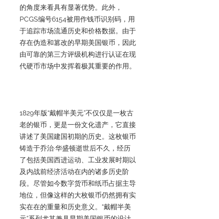
的角度来看具有显著优势。此外，
PCGS编号6154被用作钱币识别码，用
于追踪市场流通历史和价格数据。由于
存在伪造和篡改的早期美国银币，因此
由可靠的第三方评级机构进行认证在现
代硬币市场中发挥着极其重要的作用。
1829年版“戴帽半美元”不仅仅是一枚古
老的银币，更是一份文化遗产，它直接
讲述了美国建国初期的历史。这枚银币
铸造于乔治·华盛顿逝世后不久，经历
了包括美国西进运动、工业发展时期以
及内战前经济活动在内的诸多历史阶
段。尽管如今数字货币和纸币占据主导
地位，但像这样的大枚银币仍然拥有实
实在在的重量和历史意义。“戴帽半美
元”系列尤其兼具早期美国银币的设计