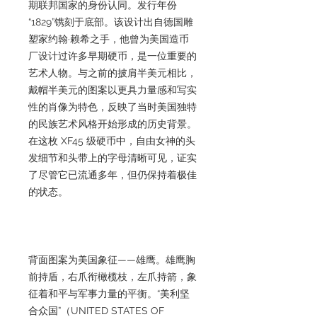
期联邦国家的身份认同。发行年份
“1829”镌刻于底部。该设计出自德国雕
塑家约翰·赖希之手，他曾为美国造币
厂设计过许多早期硬币，是一位重要的
艺术人物。与之前的披肩半美元相比，
戴帽半美元的图案以更具力量感和写实
性的肖像为特色，反映了当时美国独特
的民族艺术风格开始形成的历史背景。
在这枚 XF45 级硬币中，自由女神的头
发细节和头带上的字母清晰可见，证实
了尽管它已流通多年，但仍保持着极佳
的状态。
背面图案为美国象征——雄鹰。雄鹰胸
前持盾，右爪衔橄榄枝，左爪持箭，象
征着和平与军事力量的平衡。“美利坚
合众国”（UNITED STATES OF