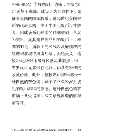
AMERICA）字样镌刻于边缘，面值“50
C.”则刻于底部。此设计为经典构图，象
征着美国的国家权威，是19世纪美国银
币的代表风格。由于半美元银币尺寸较
大，因此该系列银币的精细雕刻工艺尤
为突出。尤其是在高品相的银币上，雄
鹰的羽毛、盾牌上的竖线以及橄榄枝的
纹理都展现得淋漓尽致，美轮美奂。这
枚XF45级银币虽有轻微流通磨损，但
主要设计元素保存完好，仍具有极佳的
收藏价值。此外，整枚硬币都呈现出一
种自然的灰色调，赋予了它久经岁月洗
礼的银币独特的质感。这种自然色调在
市场上备受追捧，深受珍视原貌的收藏
家青睐。
1829年是美国经济蓬勃发展的时期，对