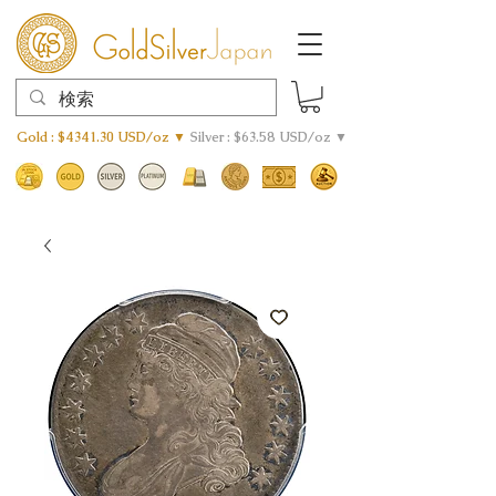
Gold : $4341.30 USD/oz ▼
Silver : $63.58 USD/oz ▼