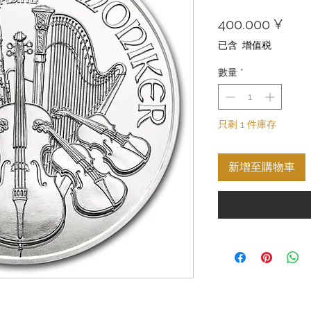
價
400.000 ¥
格
已含 增值税
數量
*
只剩 1 件庫存
新增至購物車