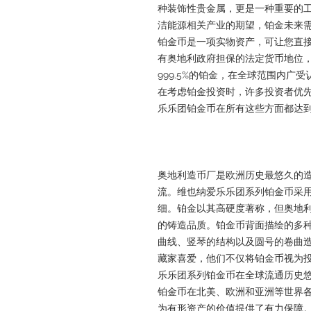
种装饰性贵金属，更是一种重要的
洁能源相关产业的期望，铂金未来需
铂金币是一项实物资产，可让您直
有奥地利政府担保的法定货币地位，
999.5%的铂金，在全球范围内广
在考虑铂金投资时，许多投资者优先考
乐乐团铂金币在所有这些方面都达
奥地利造币厂是欧洲历史最悠久的
流。维也纳爱乐乐团系列铂金币采
细。铂金以其高硬度著称，但奥地
的铸造品质。铂金币背面描绘的多
曲线、竖琴的结构以及圆号的卷曲
藏家喜爱，他们不仅将铂金币视为
乐乐团系列铂金币在全球流通历史
铂金币在北美、欧洲和亚洲等世界
为有形资产的价值提供了有力保障