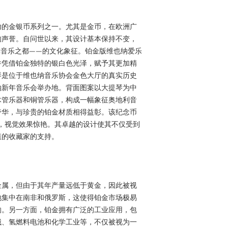
功的金银币系列之一。尤其是金币，在欧洲广
的声誉。自问世以来，其设计基本保持不变，
典音乐之都——的文化象征。铂金版维也纳爱乐
并凭借铂金独特的银白色光泽，赋予其更加精
琴是位于维也纳音乐协会金色大厅的真实历史
纳新年音乐会举办地。背面图案以大提琴为中
木管乐器和铜管乐器，构成一幅象征奥地利音
奢华，与珍贵的铂金材质相得益彰。该纪念币
衡，视觉效果惊艳。其卓越的设计使其不仅受到
值的收藏家的支持。
金属，但由于其年产量远低于黄金，因此被视
地集中在南非和俄罗斯，这使得铂金市场极易
响。另一方面，铂金拥有广泛的工业应用，包
械、氢燃料电池和化学工业等，不仅被视为一