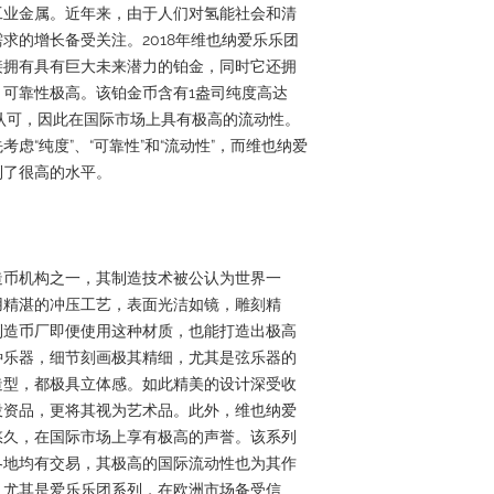
工业金属。近年来，由于人们对氢能社会和清
求的增长备受关注。2018年维也纳爱乐乐团
接拥有具有巨大未来潜力的铂金，同时它还拥
可靠性极高。该铂金币含有1盎司纯度高达
受认可，因此在国际市场上具有极高的流动性。
虑“纯度”、“可靠性”和“流动性”，而维也纳爱
到了很高的水平。
造币机构之一，其制造技术被公认为世界一
用精湛的冲压工艺，表面光洁如镜，雕刻精
利造币厂即便使用这种材质，也能打造出极高
种乐器，细节刻画极其精细，尤其是弦乐器的
造型，都极具立体感。如此精美的设计深受收
投资品，更将其视为艺术品。此外，维也纳爱
悠久，在国际市场上享有极高的声誉。该系列
各地均有交易，其极高的国际流动性也为其作
。尤其是爱乐乐团系列，在欧洲市场备受信