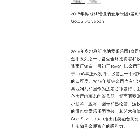
2018年奥地利维也纳爱乐乐团1盎司铂金
GoldSilverJapan
2018年奥地利维也纳爱乐乐团1
金币系列之一，备受全球投资者和
造币厂铸造，最初于1989年以金
于2016年正式发行，尽管是一个
的认可度。2018年版铂金币含有1金衡
奥地利共和国作为法定货币发行，面
色大厅内著名的管风琴，背面图案
小提琴、竖琴、圆号和巴松管。这
的维也纳爱乐乐团致敬，其艺术价
GoldSilverJapan推出此类
升实物贵金属资产的吸引力。