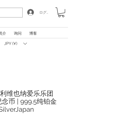
ログイン
简介
询问
博客
JPY (¥)
奥地利维也纳爱乐乐团
币 | 999.5纯铂金
ilverJapan