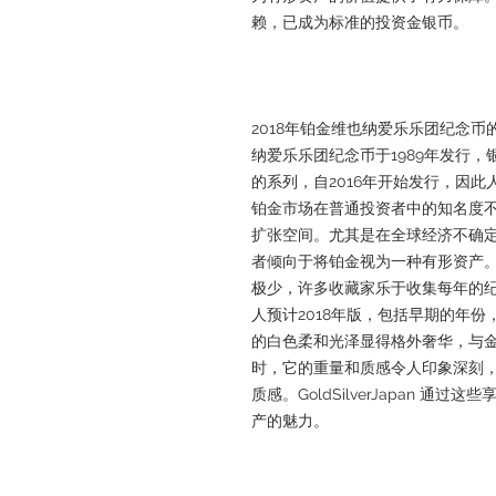
赖，已成为标准的投资金银币。
2018年铂金维也纳爱乐乐团纪念
纳爱乐乐团纪念币于1989年发行，
的系列，自2016年开始发行，因
铂金市场在普通投资者中的知名度
扩张空间。尤其是在全球经济不确
者倾向于将铂金视为一种有形资产
极少，许多收藏家乐于收集每年的
人预计2018年版，包括早期的年
的白色柔和光泽显得格外奢华，与
时，它的重量和质感令人印象深刻
质感。GoldSilverJapan 
产的魅力。