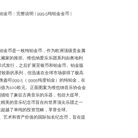
币：完整说明 | 999.5纯铂金金币 |
盎司铂金币是一枚纯铂金币，作为欧洲顶级贵金属
收藏家的推崇。维也纳爱乐乐团系列由奥地利
币形式发行，之后扩展至银币和铂金币。铂金版
相对较新的系列，但迅速在全球市场获得了极高
盎司999.5（.9995纯度铂金）的纯铂金，在
值为100欧元。正面图案为维也纳音乐协会金
则描绘了象征古典音乐的乐器，包括大提琴、
枚精美的音乐纪念币旨在向世界顶尖乐团之一
值超越了单纯的投资范畴，享誉全球。
融合历史、艺术和资产价值的国际知名纪念币，旨在提