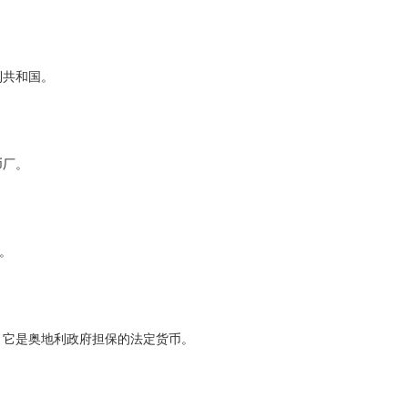
利共和国。
币厂。
。
，它是奥地利政府担保的法定货币。