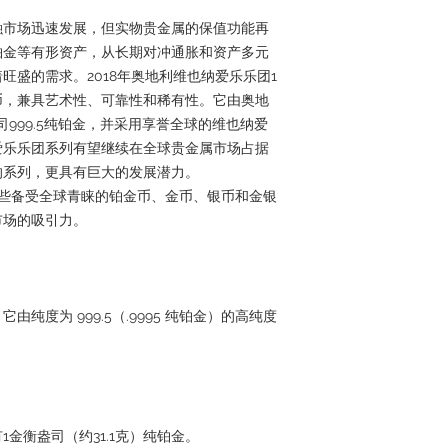
融市场迅速发展，但实物贵金属的保值功能再
铂金等有形资产，从长期对冲通胀和资产多元
旺盛的需求。2018年奥地利维也纳爱乐乐团1
币，兼具艺术性、可靠性和稀有性。它由奥地
999.5纯铂金，并采用享誉全球的维也纳爱
爱乐乐团系列有望继续在全球贵金属市场占据
的系列，更具有巨大的发展潜力。
细介绍这些备受全球青睐的铂金币、金币、银币和金银
市场的吸引力。
纯度为 999.5（.9995 纯铂金）的高纯度
金衡盎司（约31.1克）纯铂金。