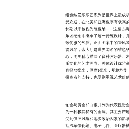
维也纳爱乐乐团系列是世界上最成
受欢迎，在北美和亚洲也享有极高
长期以来被视为维也纳——这座古
乐团纪念币继承了这一传统设计，
致优雅的气质。正面图案中的管风
管风琴，该大厅是世界闻名的维也
心，周围精心描绘了多种弦乐器、
乐文化的艺术画卷。整体设计优雅
直径37毫米，厚度1毫米，规格均
投资者的支持，也受到重视艺术价
铂金与黄金和白银并列为代表性贵
为一种极其稀有的金属。其主要产
受到供应风险和地缘政治因素的影
括汽车催化剂、电子元件、医疗器