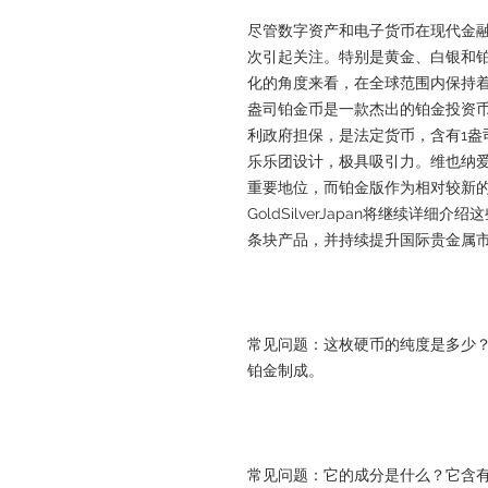
尽管数字资产和电子货币在现代金
次引起关注。特别是黄金、白银和
化的角度来看，在全球范围内保持着
盎司铂金币是一款杰出的铂金投资
利政府担保，是法定货币，含有1盎司
乐乐团设计，极具吸引力。维也纳
重要地位，而铂金版作为相对较新
GoldSilverJapan将继续详
条块产品，并持续提升国际贵金属
常见问题：这枚硬币的纯度是多少？它由
铂金制成。
常见问题：它的成分是什么？它含有1