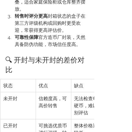
叠，适合家庭保险柜或仓库整齐摆
放。
转售时评分更高
封箱状态的盒子在
第三方评级机构或回购时更受欢
迎，常获得更高评估价。
可靠性保障
官方造币厂封装，天然
具备防伪功能，市场信任度高。
🔍 开封与未开封的差价对
比
状态
优点
缺点
未开封
信赖度高，可
无法检查每枚
高价转售
硬币，难以个
别评估
已开封
可挑选优质币
整体价格通常