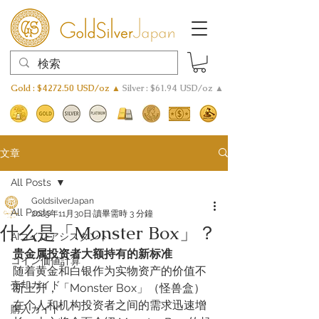
Gold : $4272.50 USD/oz ▲
Silver : $61.94 USD/oz ▲
文章
All Posts
GoldsilverJapan
All Posts
2025年11月30日
讀畢需時 3 分鐘
什么是「Monster Box」？
AIコインアシスタント
贵金属投资者大额持有的新标准
​コイン価値計算
随着黄金和白银作为实物资产的价值不
売却ガイド
断上升，「Monster Box」（怪兽盒）
在个人和机构投资者之间的需求迅速增
購入ガイド