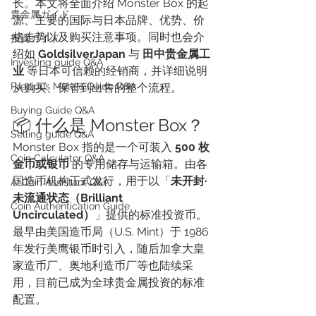
长。本文将全面介绍 Monster Box 的起
貴金属ガイド
源、主要的国际与日本品牌、优势、价
格走势以及购买注意事项。同时也会介
投資ガイド
绍如 
GoldsilverJapan
 与 
田中贵金属工
Investing guide Q&A
业
 等日本可信赖的经销商，并详细说明
Precious Metals Guide Q&A
从购买、保管到出售的整个流程。
Buying Guide Q&A
📦 什么是 Monster Box？
Selling guide Q&A
Monster Box 指的是一个可装入 
500 枚
Coin Calculator Q&A
金币或银币
 的专用储存与运输箱。由各
国造币机构正式发行，用于以「
未开封·
AI Coin Assistant Q&A
未流通状态（Brilliant 
Coin Authentication Guide
Uncirculated）
」提供的标准投资币。
最早由美国造币局（U.S. Mint）于 1986 
年发行美鹰银币时引入，随后加拿大皇
家造币厂、奥地利造币厂等也陆续采
用，目前已成为全球贵金属投资的标准
配置。