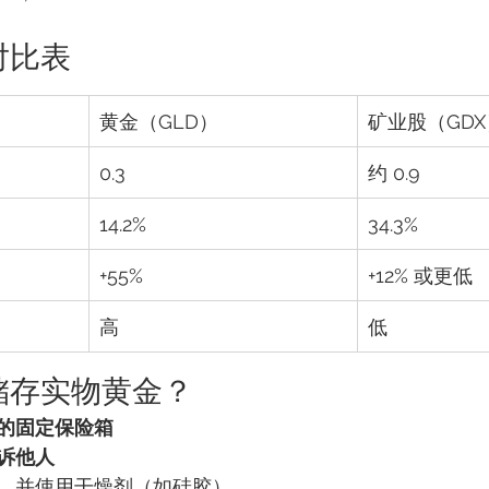
对比表
黄金（GLD）
矿业股（GDX
0.3
约 0.9
14.2%
34.3%
+55%
+12% 或更低
高
低
全储存实物黄金？
的固定保险箱
诉他人
，并使用干燥剂（如硅胶）