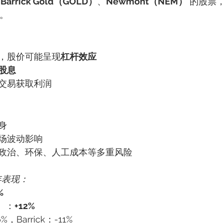
 
Barrick Gold（GOLD）
、
Newmont（NEM）
 的股票
F。
，股价可能呈现
杠杆效应
股息
交易获取利润
身
场波动影响
政治、环保、人工成本等多重风险
0年表现：
%
F）：
+12%
%，Barrick：-11%