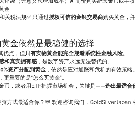
送去评级（无意义只增加成本）❌ 高价购买纪念金币或半收
黄金
和关税法规✅ 只通过
授权可信的金银交易商
购买黄金，
物黄金依然是最稳健的选择
其优点，但
只有实物黄金能完全规避系统性金融风险
。
感和真实拥有感
，是数字资产永远无法替代的。
~20%资产分配到黄金
，依然是应对通胀和危机的有效策略
”，更重要的是“怎么买黄金”。
金币，或者用ETF把握市场机会，关键是——
选出最适合
资方式最适合你？💬 欢迎咨询我们，GoldSilverJapa