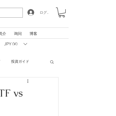
ログイン
简介
询问
博客
JPY (¥)
ド
投資ガイド
Coin Calculator Q&A
F vs