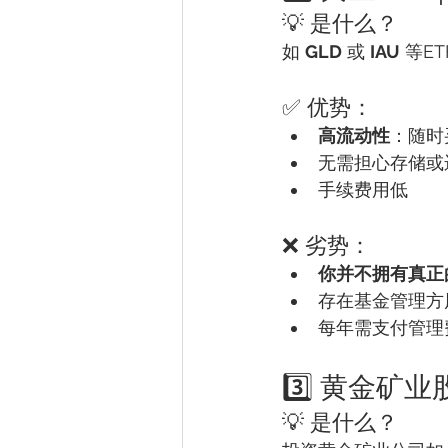
💡 是什么？
如 
GLD
 或 
IAU
 等
✅ 优势：
高流动性
：随时
无需担心存储或
手续费用低
❌ 劣势：
你并不拥有真正
存在基金管理方
每年需支付管理费（
3️⃣ 黄金矿
💡 是什么？