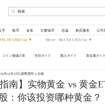
金币
银币
金条
古董钱币
忠诚
购买服务
公司
4341.30 USD/oz ▼
Silver : $63.58 USD/oz ▼
​コイン価値計算
売却ガイド
購入ガイド
貴金属ガイ
025年12月27日
讀畢需時 3 分鐘
s Metals Guide Q&A
Buying Guide Q&A
Selling guide Q&A
指南】实物黄金 vs 黄金ET
股：你该投资哪种黄金？
uthentication Guide