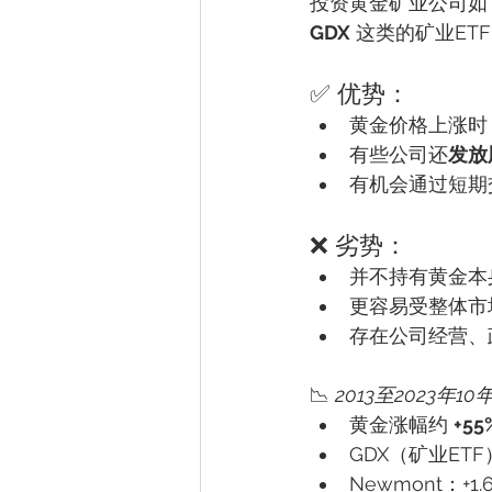
投资黄金矿业公司如
GDX
 这类的矿业ET
✅ 优势：
黄金价格上涨时
有些公司还
发放
有机会通过短期
❌ 劣势：
并不持有黄金本
更容易受整体市
存在公司经营、
📉 
2013至2023年1
黄金涨幅约 
+55
GDX（矿业ET
Newmont：+1.6