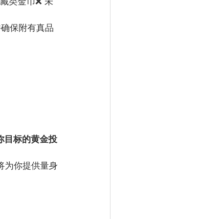
藏类金币❌ 未
并确保附有真品
。
你目标的黄金投
n 将为你提供量身