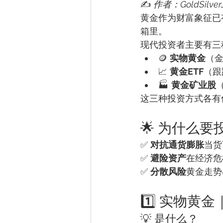
✍️ 
作者：GoldSilver
黄金作为财富象征已
箱里。
现代投资者主要有三
🪙 
实物黄金
（
📈 
黄金ETF
（跟
🏭 
黄金矿业股
这三种投资方式各有
🌟 为什么
✅ 
对抗通货膨胀
当货
✅ 
避险资产
在经济危
✅ 
分散风险
黄金走势
1️⃣ 实物黄
💡 是什么？