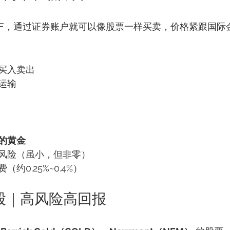
ETF，通过证券账户就可以像股票一样买卖，价格紧跟国际
买入卖出
运输
的黄金
风险（虽小，但非零）
约0.25%~0.4%）
业股｜高风险高回报