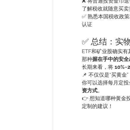
❌ 将普通投资金币
了解税收就随意买卖
✅ 熟悉本国税收政策
认证
✅ 总结：实
ETF和矿业股确实有
那种
握在手中的安全
长期来看，将 
10%
📌 不仅仅是“买黄金
你可以选择每月定投
资方式
。
👉 想知道哪种黄金投
定制的建议！