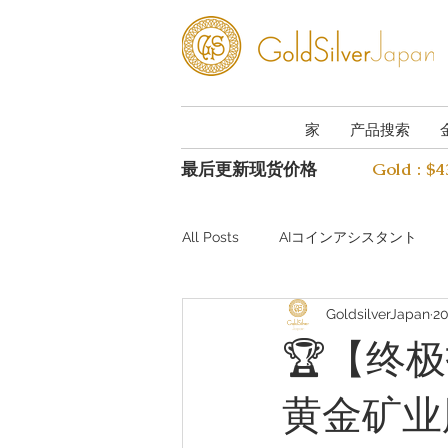
家
产品搜索
最后更新现货价格
Gold : $
All Posts
AIコインアシスタント
GoldsilverJapan
2
Investing guide Q&A
Preciou
🏆【终极
黄金矿业
AI Coin Assistant Q&A
Coin A