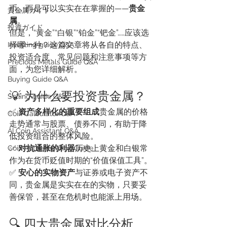
币，而是可以实实在在掌握的——
贵金
貴金属ガイド
属
。
投資ガイド
但是，“黄金”“白银”“铂金”“钯金”……应该选
择哪一种？这篇文章将从各自的特点、
Investing guide Q&A
投资适合度、常见问题和注意事项等方
Precious Metals Guide Q&A
面，为您详细解析。
Buying Guide Q&A
💡 为什么要投资贵金属？
Selling guide Q&A
✅ 
资产多样化的重要组成
贵金属的价格
Coin Calculator Q&A
走势通常与股票、债券不同，有助于降
AI Coin Assistant Q&A
低投资组合的整体风险。
✅ 
对抗通胀的利器
历史上黄金和白银常
Coin Authentication Guide
作为在货币贬值时期的“价值保值工具”。
✅ 
安心的实物资产
与证券或电子资产不
同，贵金属是实实在在的实物，只要妥
善保管，甚至在危机时也能派上用场。
🔍 四大贵金属对比分析