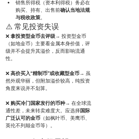
销售所得税（资本利得税）务必在
购买、持有、出售前
确认当地法规
与税收政策
。
⚠️ 常见投资失误
❌ 
拿投资型金币去评级
→ 投资型金币
（如地金币）主要看金属本身价值，评
级并不会提升其溢价，反而影响流通
性。
❌ 
高价买入“精制币”或收藏型金币
→ 虽
然外观华丽，但附加溢价较高，纯投资
角度来说并不划算。
❌ 
购买冷门国家发行的币种
→ 在全球流
通性差，未来转卖难度大。应选择
国际
广泛认可的金币
（如枫叶币、美鹰币、
英伦不列颠金币等）。