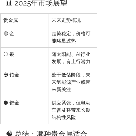
📊 2025年市场展望
贵金属
未来走势概况
🟡 金
走势稳定，价格可
能略显过热
⚪ 银
随太阳能、AI行业
发展，有上行潜力
🔵 铂金
处于低估阶段，未
来氢能源产业或带
来新关注
⚫ 钯金
供应紧张，但电动
车普及将带来长期
结构性风险
🧠 总结：哪种贵金属适合