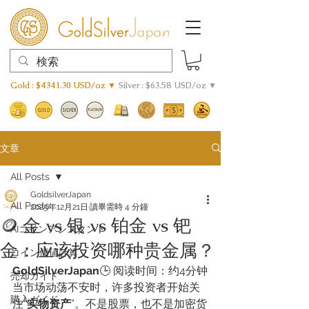
Gold : $4341.30 USD/oz ▼
Silver : $63.58 USD/oz ▼
文章
All Posts
GoldsilverJapan
All Posts
2025年12月21日
讀畢需時 4 分鐘
🪙 金 vs 银 vs 铂金 vs 钯
AIコインアシスタント
金：应该投资哪种贵金属？
​コイン価値計算
GoldSilverJapan
🕒 阅读时间：约4分钟
売却ガイド
当市场动荡不安时，许多投资者开始关
購入ガイド
注“
实物资产
”。不是股票，也不是加密货