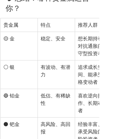
你？
贵金属
特点
推荐人群
🟡 金
稳定、安全
想长期持有、
对抗通胀的保
守型投资者
⚪ 银
有波动、有潜
追求成长空
力
间、能承受价
格变动者
🔵 铂金
低估、有稀缺
喜欢逆向操
性
作、长期布局
者
⚫ 钯金
高风险、高回
经验丰富、能
报
承受风险的进