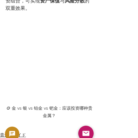
资组合，可实现
资产保值
与
风险分散
的
双重效果。
🪙 金 vs 银 vs 铂金 vs 钯金：应该投资哪种贵
金属？
貴金属ガイド