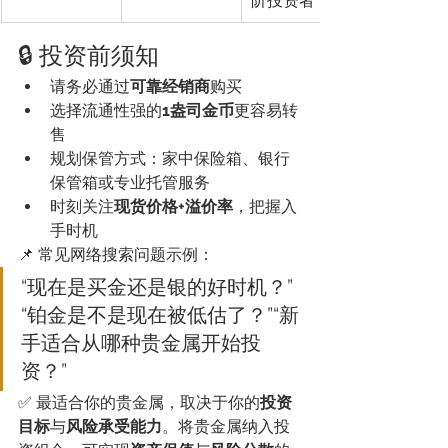
阶投资者
🔒 投资前须知
请务必通过
可靠经销商
购买
选择流通性强的
1盎司金币
更容易转
售
规划保管方式：家中保险箱、银行
保管箱或专业托管服务
时刻关注
现货价格+溢价率
，把握入
手时机
📌 常见网络搜索问题示例：
“现在是买金还是银的好时机？”
“铂金是不是现在被低估了？”“新
手适合从哪种贵金属开始投
资？”
✅ 最适合你的贵金属，取决于你的
投资
目标
与
风险承受能力
。将贵金属纳入投