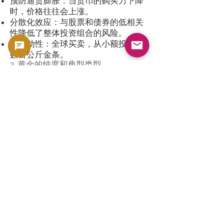
预防通货膨胀：当货币的购买力下降
时，价格往往会上涨。
分散化效应：与股票和债券的低相关
性降低了整体投资组合的风险。
高流动性：全球买卖，从小额投资到
数百公斤金条。
2. 黄金的纯度和典型类型
24K 金（.9999 纯金）：纯度最高，
用于枫叶金币和维也纳爱乐乐团金币
等硬币。
22K 金（.9167）：美国金鹰金币、克
鲁格金币等。耐用性极佳。
90%金币（历史币）：美国和日本的
古金币。适合投资和收藏。
3. 使用计算机的示例
例 1：1 盎司金枫叶现货价格 2,000 美
元，汇率 150 日元/美元 → 300,000
日元。
示例 2：10 盎司金条
2,000 美元 × 10 = 20,000 美元 →
3,000,000 日元。