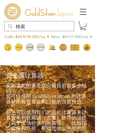
Gold : $4239.30 USD/oz ▼
Silver : $61.51 USD/oz ▼
贵金属计算器
您知道您的黄金或白银目前值多少钱
吗？
您可以使用 GoldSilverJapan 的计算
器轻松检查黄金和白银的当前价值。
您还可以使用我们的溢价计算器来计
算金条和收藏级（古董）硬币的溢价
（高于市场价值的附加值）。比较现
货价格和售价，帮助您做出明智的投