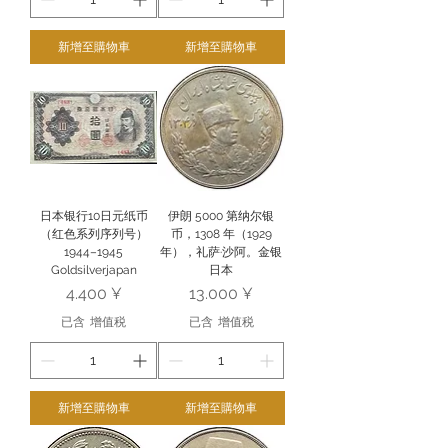
新增至購物車
新增至購物車
日本银行10日元纸币
伊朗 5000 第纳尔银
（红色系列序列号）
币，1308 年（1929
1944–1945
年），礼萨·沙阿。金银
Goldsilverjapan
日本
價格
價格
4.400 ¥
13.000 ¥
已含 增值税
已含 增值税
新增至購物車
新增至購物車