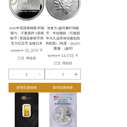
2020年英国詹姆斯·邦德
加拿大1盎司枫叶纯银
“摇匀，不要搅拌”2英镑
币，年份随机（可能因
银币 | 英国皇家铸币局
年代久远而有轻微划痕
官方纪念币 金银日本
和奶斑）[纯度：99.9%]
[重量：1盎司]
一般價格
促銷價格
25.300 ¥
27.500 ¥
一般價格
促銷價格
14.015 ¥
14.753 ¥
已含 增值税
已含 增值税
新增至購物車
新增至購物車