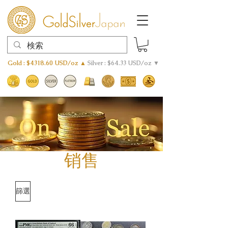
Gold : $4318.60 USD/oz ▲
Silver : $64.33 USD/oz ▼
销售
篩選