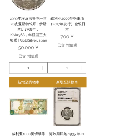
1939年埃及法鲁克一世
叙利亚2000英镑纸币
20皮亚斯特银币 | 伊斯
（2017年发行）金银日
兰历1358年，
本
KM#368，年轻国王大
價格
700 ¥
银币 | GoldSilverJapan
已含 增值税
價格
50.000 ¥
已含 增值税
新增至購物車
新增至購物車
叙利亚1000英镑纸币
海峡殖民地 1935 年 20