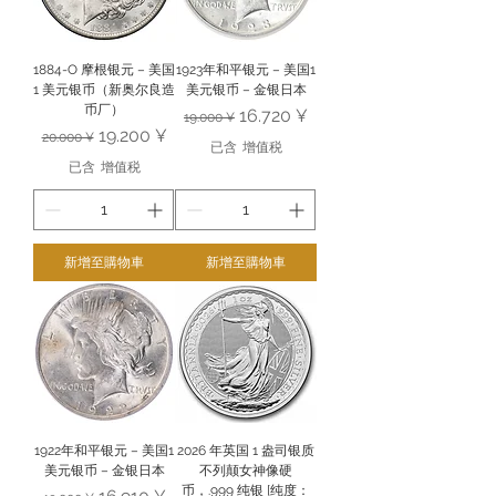
1884-O 摩根银元 – 美国
1923年和平银元 – 美国1
1 美元银币（新奥尔良造
美元银币 – 金银日本
币厂）
一般價格
促銷價格
16.720 ¥
19.000 ¥
一般價格
促銷價格
19.200 ¥
20.000 ¥
已含 增值税
已含 增值税
新增至購物車
新增至購物車
1922年和平银元 – 美国1
2026 年英国 1 盎司银质
美元银币 – 金银日本
不列颠女神像硬
币，.999 纯银 [纯度：
一般價格
促銷價格