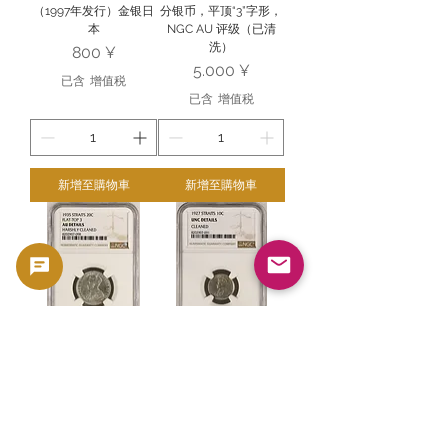
（1997年发行）金银日
分银币，平顶“3”字形，
本
NGC AU 评级（已清
洗）
價格
800 ¥
價格
5.000 ¥
已含 增值税
已含 增值税
新增至購物車
新增至購物車
海峡殖民地20分银币，
海峡殖民地10分银币，
1935年，平顶“3”字形，
1927年，NGC UNC评
NGC AU评级（清洗痕
级。详情（已清洗）
迹明显）
Goldsilverjapan
Goldsilverjapan
價格
5.000 ¥