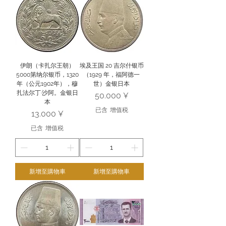
伊朗（卡扎尔王朝）
埃及王国 20 吉尔什银币
5000第纳尔银币，1320
（1929 年，福阿德一
年（公元1902年），穆
世）金银日本
扎法尔丁·沙阿。金银日
價格
50.000 ¥
本
已含 增值税
價格
13.000 ¥
已含 增值税
新增至購物車
新增至購物車