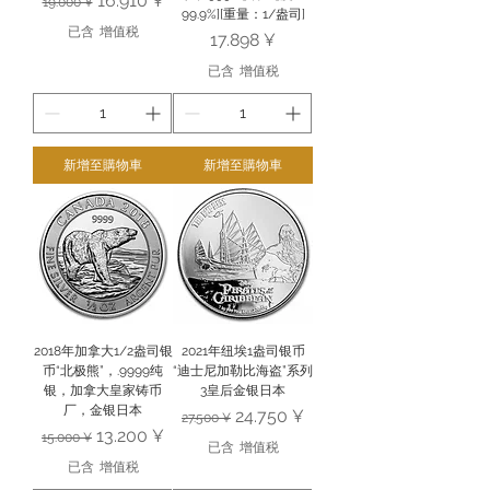
16.910 ¥
19.000 ¥
99.9%][重量：1/盎司]
已含 增值税
價格
17.898 ¥
已含 增值税
新增至購物車
新增至購物車
2018年加拿大1/2盎司银
2021年纽埃1盎司银币
币“北极熊”，.9999纯
“迪士尼加勒比海盗”系列
银，加拿大皇家铸币
3皇后金银日本
厂，金银日本
一般價格
促銷價格
24.750 ¥
27.500 ¥
一般價格
促銷價格
13.200 ¥
15.000 ¥
已含 增值税
已含 增值税