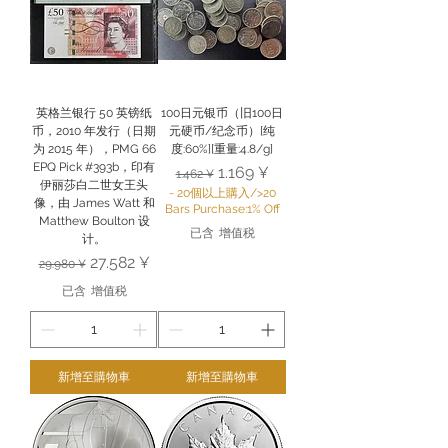
英格兰银行 50 英镑纸
100日元银币（旧100日
币，2010 年发行（日期
元硬币/纪念币）[纯
为 2015 年），PMG 66
度:60%][重量:4.8/g]
EPQ Pick #393b，印有
一般價格
促銷價格
1.169 ¥
1.462 ¥
伊丽莎白二世女王头
- 20個以上購入/>20
像，由 James Watt 和
Bars Purchase:1% Off
Matthew Boulton 设
已含 增值税
计。
一般價格
促銷價格
27.582 ¥
29.980 ¥
已含 增值税
新增至購物車
新增至購物車