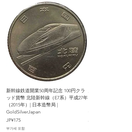
新幹線鉄道開業50周年記念 100円クラ
新幹線鉄道開業50周年
ッド貨幣 北陸新幹線（E7系）平成27年
ッド貨幣 上越新幹線
（2015年）| 日本造幣局 |
（2015年）| 日本造幣
GoldSilverJapan
GoldSilverJapan
가격
가격
JP¥175
JP¥175
부가세 포함:
부가세 포함: