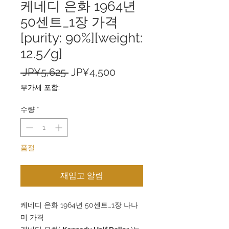
케네디 은화 1964년
50센트_1장 가격
[purity: 90%][weight:
12.5/g]
일
할
 JP¥5,625 
JP¥4,500
반
인
부가세 포함:
가
가
수량
*
품절
재입고 알림
케네디 은화 1964년 50센트_1장 나나
미 가격