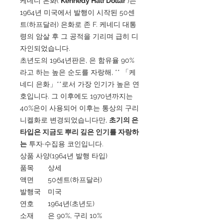
케네디 은화(
Kennedy Half Dollar
)는
1964년 미국에서 발행이 시작된 50센
트(하프달러) 은화로 존 F. 케네디 대통
령의 암살 후 그 공적을 기리며 급히 디
자인되었습니다.
초년도의 1964년판은, 은 함유율 90%
라고 하는 높은 순도를 자랑해, ** 「케
네디 은화」**로서 가장 인기가 높은 연
호입니다. 그 이후에도 1970년까지는
40%은이 사용되어 이후는 통상의 구리
니켈화로 변경되었습니다만,
초기의 은
타입은 지금도 뿌리 깊은 인기를 자랑하
는
투자·수집용 코인입니다.
상품 사양(1964년 발행 타입)
품목
상세
액면
50센트(하프달러)
발행국
미국
연호
1964년(초년도)
소재
은 90%, 구리 10%