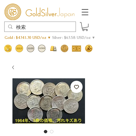
Gold : $4341.30 USD/oz ▼
Silver : $63.58 USD/oz ▼