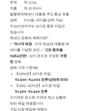
무게
약 12.5g
지름
약 30.6mm
발행목적
케네디 대통령 추도·통상 유통
상태
미사용~극미품(선택 가능)
※1970년까지는 40%은 함유 타입도
있습니다.
케네디 은화의 매력이란?
✅
역사적 배경
: 미국 제35대 대통령 케
네디를 기념한 코인 ✅
고은 함유율
(1964년판)
: 90% 은으로 구성된
귀중
한
은화
판매 가격 기준(예)
【1964년】90%은 타입:
¥2,500~¥4,000 전후(상태에 따라)
【1965~1970년】40%은 타입:
¥1,500~¥2,500 전후
※가격은 은스팟 가격과 재고 상황에
따라 매일 변동합니다.
구입·사정·매입에 대해서