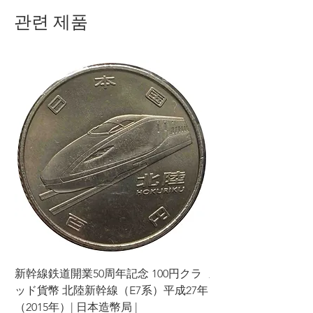
관련 제품
新幹線鉄道開業50周年記念 100円クラ
新幹線鉄道開業50周年
ッド貨幣 北陸新幹線（E7系）平成27年
ッド貨幣 上越新幹線
（2015年）| 日本造幣局 |
（2015年）| 日本造幣