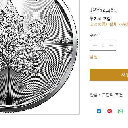
가
JP¥14,461
격
부가세 포함:
まとめ買い値引:25
수량
*
품절
재
반품・교환의 조건
반품・교환의 조건 주식
상품과 서비스를 제공해
고 있습니다. 판매하는
에 의한 반품은 받아들