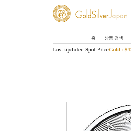
홈
상품 검색
Last updated Spot Price
Gold : $