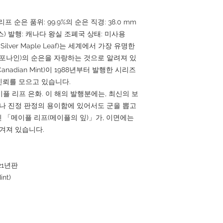
단, 특정 상황에 따라
니다. 다음 조건을 만족
리프 순은 품위: 99.9%의 순은 직경: 38.0 mm
(1 온스) 발행: 캐나다 왕실 조폐국 상태: 미사용
잘못된 상품: 주문과 다
날로부터[5일간]이내에 
ilver Maple Leaf)는 세계에서 가장 유명한
발생하는 추가의 우송료
%(포나인)의 순은을 자랑하는 것으로 알려져 있
anadian Mint)이 1988년부터 발행한 시리즈
주문의 일부 또는 여러
신뢰를 모으고 있습니다.
는 향후 거래를 거절할 
주문전에 상품이나 조건
이플 리프 은화. 이 해의 발행분에는, 최신의 보
정해 주시도록 부탁드
지나 진정 판정의 용이함에 있어서도 군을 뽑고
 「메이플 리프(메이플의 잎)」가, 이면에는
고객의 이해와 협력에 
겨져 있습니다.
으로 생각하고 좋은 쇼
하겠습니다.
21년판
nt)