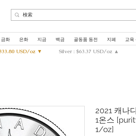
금화
은화
지금
백금
골동품 동전
지폐
교육
4333.80 USD/oz ▼
Silver : $63.37 USD/oz ▲
2021 캐나
1온스 [purity
1/oz]