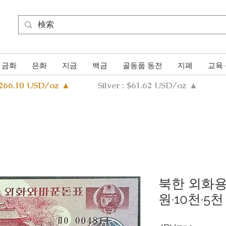
금화
은화
지금
백금
골동품 동전
지폐
교육
4266.10 USD/oz ▲
Silver : $61.62 USD/oz ▲
북한 외화용권
원·10천·5