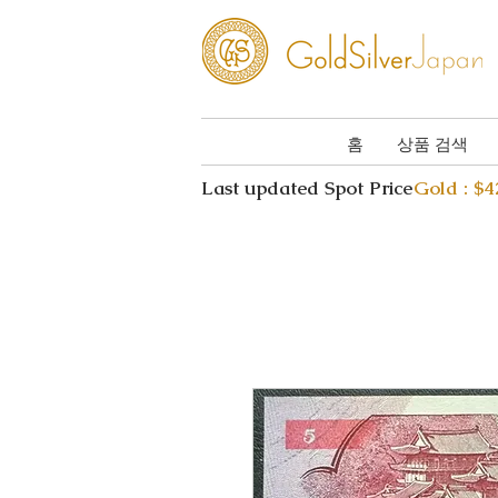
홈
상품 검색
Last updated Spot Price
Gold : $