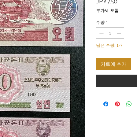
가
JP¥750
격
부가세 포함:
수량
*
남은 수량: 1개
카트에 추가