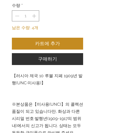
수량
*
남은 수량: 4개
카트에 추가
구매하기
【러시아 제국 10 루블 지폐 1909년 발
행(UNC·미사용)】
※본상품은【미사용(UNC)】의 콜렉션
품질이 되고 있습니다만, 화상과 다른
시리얼 번호·발행년(1909~1917의 범위
내)에서의 신고가 됩니다. 상태는 모두
동등한 극미품으로 안심해 주세요.