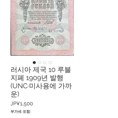
러시아 제국 10 루블
지폐 1909년 발행
(UNC·미사용에 가까
운)
가
JP¥1,500
격
부가세 포함: