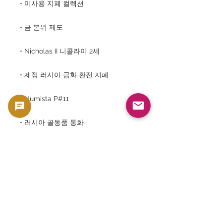
• 미사용 지폐 컬렉션
• 금 본위 제도
• Nicholas II 니콜라이 2세
• 제정 러시아 금화 환전 지폐
• Numista P#11
• 러시아 골동품 통화
• 금환 지폐 콜렉터 용
⸻
이처럼 역사·미술·경제의 3요소를 겸비