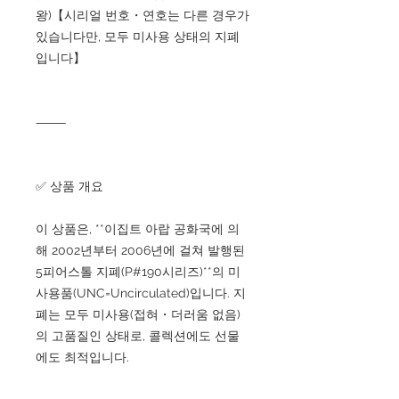
왕)【시리얼 번호・연호는 다른 경우가
있습니다만, 모두 미사용 상태의 지폐
입니다】
⸻
✅ 상품 개요
이 상품은, **이집트 아랍 공화국에 의
해 2002년부터 2006년에 걸쳐 발행된
5피어스톨 지폐(P#190시리즈)**의 미
사용품(UNC=Uncirculated)입니다. 지
폐는 모두 미사용(접혀・더러움 없음)
의 고품질인 상태로, 콜렉션에도 선물
에도 최적입니다.