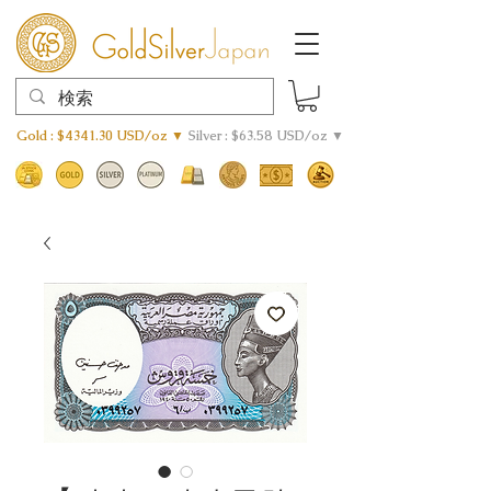
Gold : $4341.30 USD/oz ▼
Silver : $63.58 USD/oz ▼