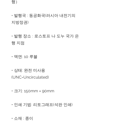
행）
• 발행국 : 동공화국(러시아 내전기의
지방정권)
• 발행 장소 : 로스토프 나 도누 국가 은
행 지점
• 액면: 10 루블
• 상태: 완전 미사용
(UNC=Uncirculated)
• 크기: 150mm × 90mm
• 인쇄 기법: 리토그래프(석판 인쇄)
• 소재 : 종이