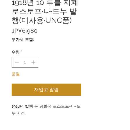
1918년 10 루블 지폐
로스토프·나·드누 발
행(미사용·UNC품)
가
JP¥6,980
격
부가세 포함:
수량
*
품절
재입고 알림
1918년 발행 돈 공화국 로스토프=나=도
누 지점