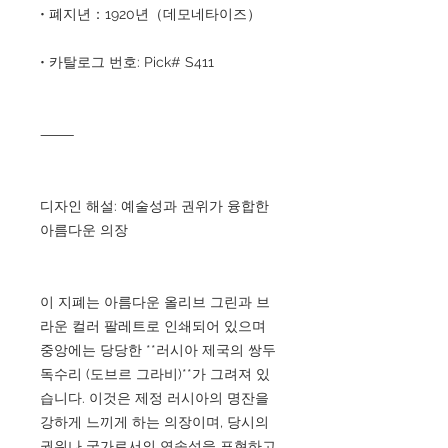
• 폐지년：1920년（데모네타이즈）
• 카탈로그 번호: Pick# S411
⸻
디자인 해설: 예술성과 권위가 융합한
아름다운 의장
이 지폐는 아름다운 올리브 그린과 브
라운 컬러 팔레트로 인쇄되어 있으며
중앙에는 당당한 **러시아 제국의 쌍두
독수리 (도브르 그라비)**가 그려져 있
습니다. 이것은 제정 러시아의 명잔을
강하게 느끼게 하는 의장이며, 당시의
권위나 국가로서의 연속성을 표현하고