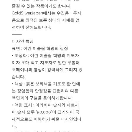
즐길 수 있는 작품이기도 합니다.
GoldSilverJapan에서는 수집용・투자
용으로 최적인 보존 상태의 지폐를 엄
선하여 전해드립니다.
⸻
디자인 특징
표면 : 이란 이슬람 혁명의 상징
• 초상화 : 이란 이슬람 혁명의 지도자
이자 초대 최고 지도자로 일한 루홀러
호메이니의 흉상이 강력하게 그려져 있
습니다.
• 색상 : 붉은 보라색을 기조로 한 인쇄
는 장엄함과 안정감을 표현하여 다른
액면과의 구별을 용이하게합니다.
• 액면 표시 : 아라비아 숫자와 페르시
아 숫자 모두 "50,000"이 표기되어 국
제적으로도 이해하기 쉬운 디자인입니
다.