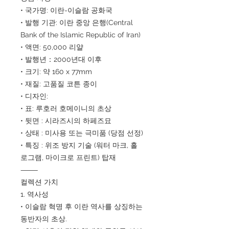
• 국가명: 이란-이슬람 공화국
• 발행 기관: 이란 중앙 은행(Central
Bank of the Islamic Republic of Iran)
• 액면: 50,000 리얄
• 발행년：2000년대 이후
• 크기: 약 160 x 77mm
• 재질: 고품질 코튼 종이
• 디자인:
• 표: 루호러 호메이니의 초상
• 뒷면 : 시라즈시의 하페즈묘
• 상태 : 미사용 또는 극미품 (당점 선정)
• 특징 : 위조 방지 기술 (워터 마크, 홀
로그램, 마이크로 프린트) 탑재
⸻
컬렉션 가치
1. 역사성
• 이슬람 혁명 후 이란 역사를 상징하는
동반자의 초상.