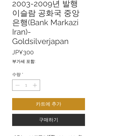
2003-2009년 발행
이슬람 공화국 중앙
은행(Bank Markazi
Iran)-
Goldsilverjapan
가
JP¥300
격
부가세 포함:
수량
*
카트에 추가
구매하기