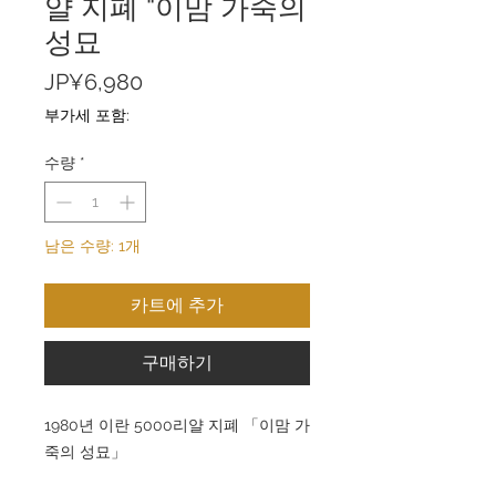
얄 지폐 “이맘 가죽의
성묘
가
JP¥6,980
격
부가세 포함:
수량
*
남은 수량: 1개
카트에 추가
구매하기
1980년 이란 5000리얄 지폐 「이맘 가
죽의 성묘」