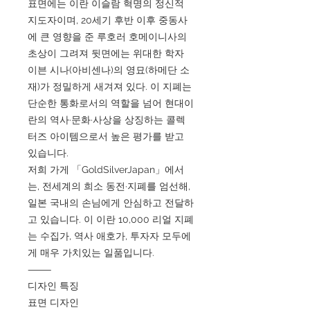
표면에는 이란 이슬람 혁명의 정신적
지도자이며, 20세기 후반 이후 중동사
에 큰 영향을 준 루호러 호메이니사의
초상이 그려져 뒷면에는 위대한 학자
이븐 시나(아비센나)의 영묘(하메단 소
재)가 정밀하게 새겨져 있다. 이 지폐는
단순한 통화로서의 역할을 넘어 현대이
란의 역사·문화·사상을 상징하는 콜렉
터즈 아이템으로서 높은 평가를 받고
있습니다.
저희 가게 「GoldSilverJapan」에서
는, 전세계의 희소 동전·지폐를 엄선해,
일본 국내의 손님에게 안심하고 전달하
고 있습니다. 이 이란 10,000 리얼 지폐
는 수집가, 역사 애호가, 투자자 모두에
게 매우 가치있는 일품입니다.
⸻
디자인 특징
표면 디자인