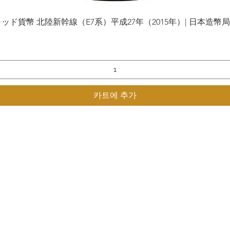
貨幣 北陸新幹線（E7系）平成27年（2015年）| 日本造幣局 | Gol
제품보기
카트에 추가