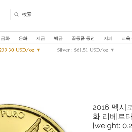
금화
은화
지금
백금
골동품 동전
지폐
교육
4239.30 USD/oz ▼
Silver : $61.51 USD/oz ▼
2016 멕시
화 리베르타드[p
[weight: 0.