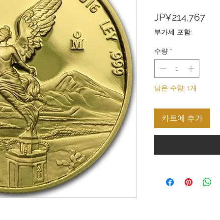
가
JP¥214,767
격
부가세 포함:
수량
*
남은 수량: 1개
카트에 추가