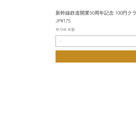
新幹線鉄道開業50周年記念 100円クラッド
가격
JP¥175
부가세 포함: