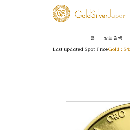
홈
상품 검색
Last updated Spot Price
Gold : $