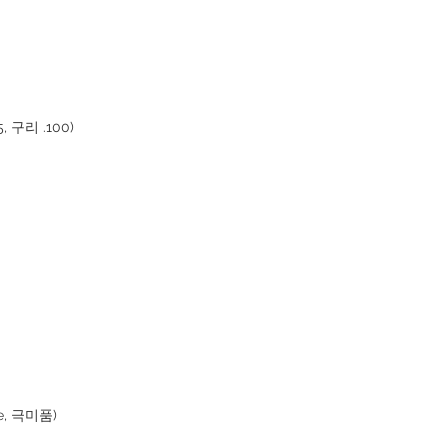
5, 구리 .100)
te, 극미품)