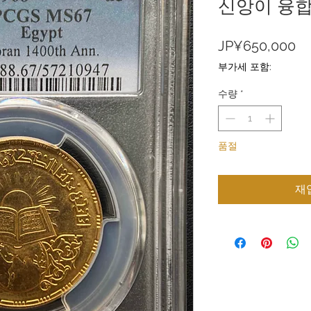
신앙이 융합
가
JP¥650,000
격
부가세 포함:
수량
*
품절
재