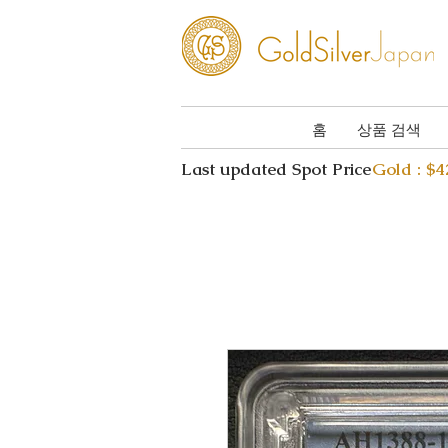
홈
상품 검색
Last updated Spot Price
Gold : $