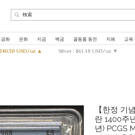
금화
은화
지금
백금
골동품 동전
지폐
교육
4240.50 USD/oz ▲
Silver : $61.18 USD/oz ▼
【한정 기념
란 1400주
년) PCGS 