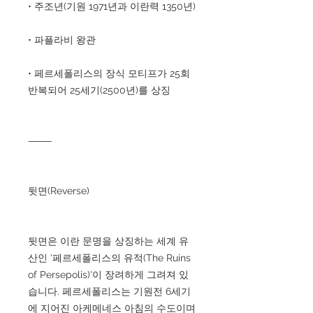
• 주조년(기원 1971년과 이란력 1350년)
• 파플라비 왕관
• 페르세폴리스의 장식 모티프가 25회
반복되어 25세기(2500년)를 상징
⸻
뒷면(Reverse)
뒷면은 이란 문명을 상징하는 세계 유
산인 '페르세폴리스의 유적(The Ruins
of Persepolis)'이 장려하게 그려져 있
습니다. 페르세폴리스는 기원전 6세기
에 지어진 아케메네스 아침의 수도이며