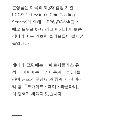
본상품은 미국의 제3자 감정 기관
PCGS(Professional Coin Grading
Service)에 의해 「PR65DCAM(딥 카
메오·프루프 65)」라고 평가되어, 보존
상태가 매우 양호한 슬라브들이 컬렉션
품입니다.
게다가, 표면에는 「페르세폴리스 유
적」, 이면에는 「라이온과 태양(파플
라비 왕조의 문장)」과 함께, 이란 마지
막 왕 「모하마드・레더・파플라비」
의 칭호가 새겨져 있습니다.
⸻