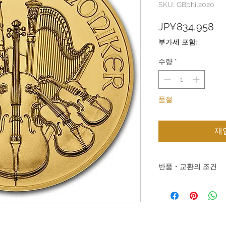
SKU: GBphil2020
가
JP¥834,958
격
부가세 포함:
수량
*
품절
재
반품・교환의 조건
반품・교환의 조건 주식
상품과 서비스를 제공해
고 있습니다. 판매하는
에 의한 반품은 받아들