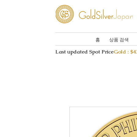
홈
상품 검색
Last updated Spot Price
Gold : $