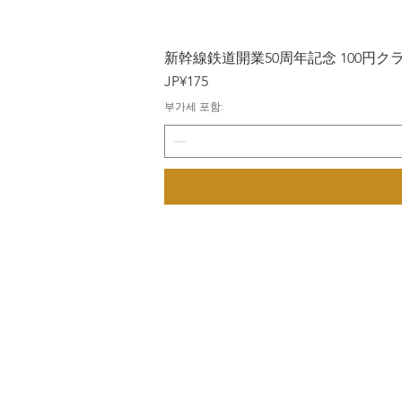
新幹線鉄道開業50周年記念 100円クラッド
가격
JP¥175
부가세 포함: