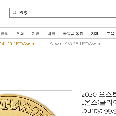
금화
은화
지금
백금
골동품 동전
지폐
교육
4341.30 USD/oz ▼
Silver : $63.58 USD/oz ▼
2020 오
1온스(클리
[purity: 99