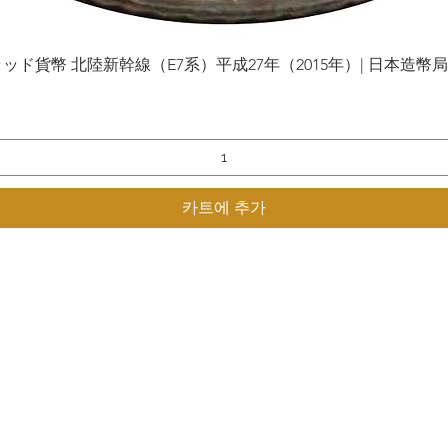
貨幣 北陸新幹線（E7系）平成27年（2015年）| 日本造幣局 | Gol
제품보기
카트에 추가