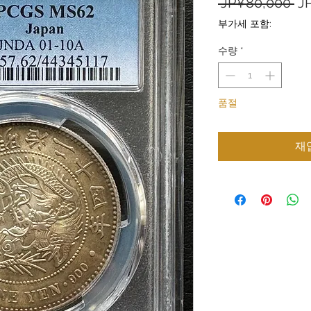
일
 JP¥80,000 
J
반
부가세 포함:
가
수량
*
품절
재