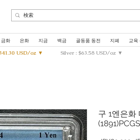
금화
은화
지금
백금
골동품 동전
지폐
교육
4341.30 USD/oz ▼
Silver : $63.58 USD/oz ▼
구 1엔은화 
(1891)PCG