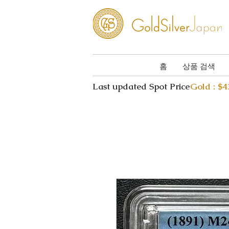
홈
상품 검색
Last updated Spot Price
Gold : $