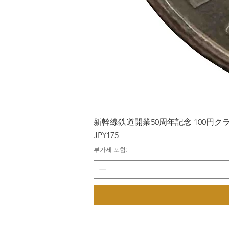
新幹線鉄道開業50周年記念 100円クラッド
가격
JP¥175
부가세 포함: