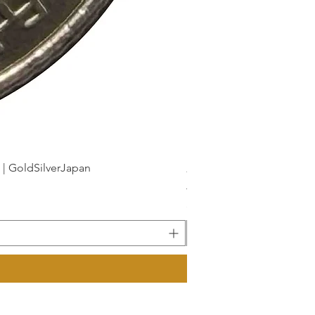
dSilverJapan
新幹線鉄道開業50周年記念 1
가격
JP¥175
부가세 포함: