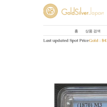
홈
상품 검색
Last updated Spot Price
Gold : $