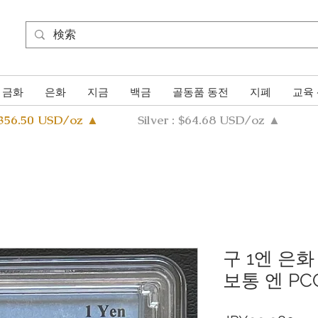
금화
은화
지금
백금
골동품 동전
지폐
교육
4356.50 USD/oz ▲
Silver : $64.68 USD/oz ▲
구 1엔 은화 
보통 엔 PCG