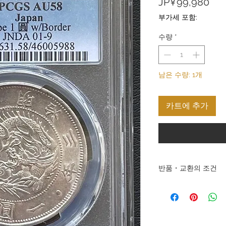
가
JP¥99,980
격
부가세 포함:
수량
*
남은 수량: 1개
카트에 추가
반품・교환의 조건
반품・교환의 조건 주식
상품과 서비스를 제공해
고 있습니다. 판매하는
에 의한 반품은 받아들