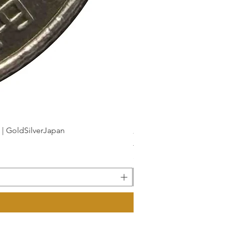
dSilverJapan
新幹線鉄道開業50周年記念 1
가격
JP¥175
부가세 포함: