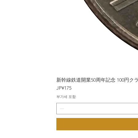
新幹線鉄道開業50周年記念 100円クラッド
가격
JP¥175
부가세 포함: