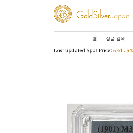
홈
상품 검색
Last updated Spot Price
Gold : $