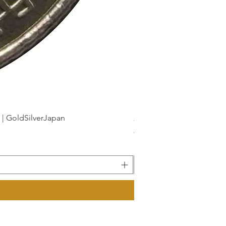
dSilverJapan
新幹線鉄道開業50周年記念 1
가격
JP¥175
부가세 포함: