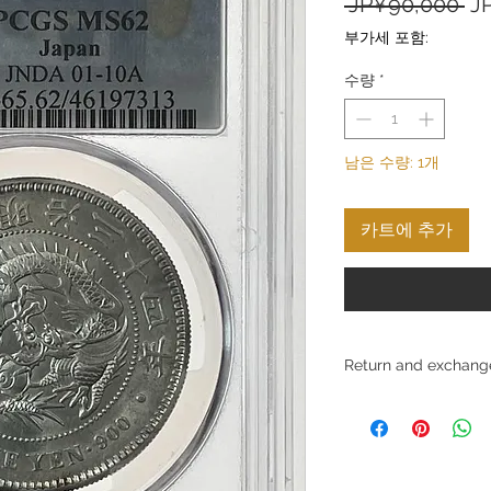
일
 JP¥90,000 
J
반
부가세 포함:
가
수량
*
남은 수량: 1개
카트에 추가
Return and exchange
Return and exchange 
Gold Silver Japan Co., 
products and services 
Due to the nature of t
do not accept returns