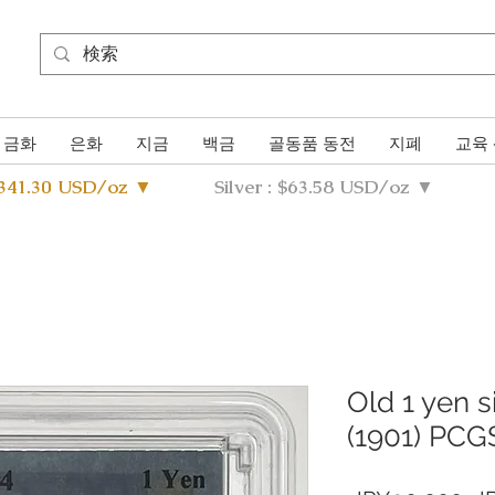
금화
은화
지금
백금
골동품 동전
지폐
교육
4341.30 USD/oz ▼
Silver : $63.58 USD/oz ▼
Old 1 yen s
(1901) PC