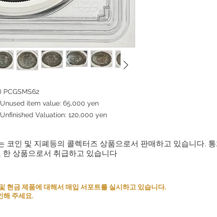
convenience.
However, in certain c
as an exception. Retur
conditions are met:
Incorrect Item: If you 
the one you ordered, p
the date you received
correct item and cover
incurred.
If you cancel any part
901) PCGSMS62
we may refuse to do bu
Unused item value: 65,000 yen
Please carefully cons
nfinished Valuation: 120,000 yen
placing your order an
We appreciate your u
satisfaction is our top 
는 코인 및 지폐등의 콜렉터즈 상품으로서 판매하고 있습니다. 
provide you with a g
로 한 상품으로서 취급하고 있습니다
 코인 및 현금 제품에 대해서 매입 서포트를 실시하고 있습니다.
인해 주세요.