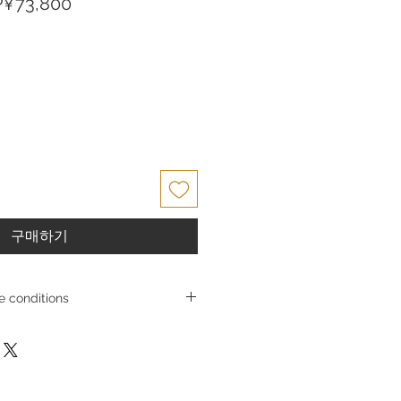
할
P¥73,800
인
가
구매하기
 conditions
conditions
Ltd. strives to provide high-quality
and to ensure customer satisfaction.
he products we sell, in principle we
 for reasons of customer