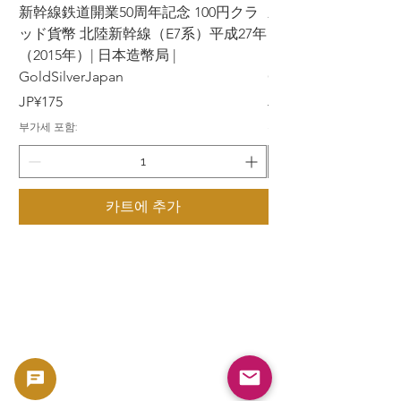
新幹線鉄道開業50周年記念 100円クラ
新幹線鉄道開業50周年
ッド貨幣 北陸新幹線（E7系）平成27年
ッド貨幣 上越新幹線
（2015年）| 日本造幣局 |
（2015年）| 日本造幣
GoldSilverJapan
GoldSilverJapan
가격
가격
JP¥175
JP¥175
부가세 포함:
부가세 포함:
카트에 추가