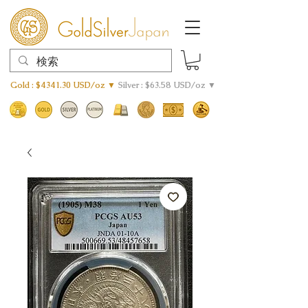
Gold : $4341.30 USD/oz ▼
Silver : $63.58 USD/oz ▼