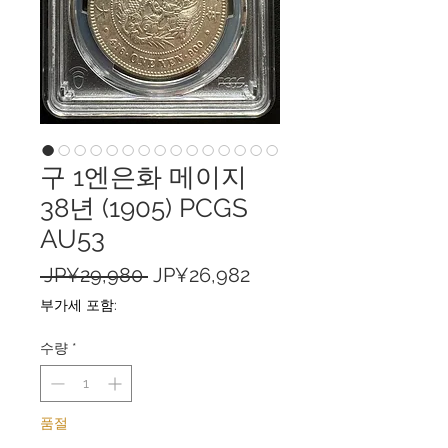
구 1엔은화 메이지
38년 (1905) PCGS
AU53
일
할
 JP¥29,980 
JP¥26,982
반
인
부가세 포함:
가
가
수량
*
품절