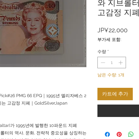
와 지브롤터
고감정 지
가
JP¥22,000
격
부가세 포함:
수량
*
남은 수량: 1개
카트에 추가
k#26 PMG 66 EPQ｜1995년 엘리자베스 2
고감정 지폐｜GoldSilverJapan
braltar)가 1995년에 발행한 10파운드 지폐
지브롤터의 역사, 문화, 전략적 중요성을 상징하는