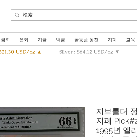
금화
은화
지금
백금
골동품 동전
지폐
교육
4321.30 USD/oz ▲
Silver : $64.12 USD/oz ▼
지브롤터 정
지폐 Pick#
1995년 