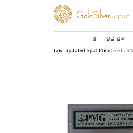
홈
상품 검색
Last updated Spot Price
Gold : $