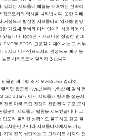
. 열쇠는 지브롤터 해협을 지배하는 전략적
거점으로서의 역사를 나타냅니다. 또한 지폐
사 거점으로 발전한 지브롤터의 역사를 반영
잡한 기요셰 무늬와 미세 인쇄가 사용되어 아
 있습니다. 1990년대 지폐다운 정밀한 인쇄
 PMG66 EPQ의 고품질 개체에서는 그 세부
다. 지폐 디자인으로서의 완성도도 매우 높
가 높은 시리즈로서 알려져 있습니다.
 인물인 제너럴 조지 오거스타스 엘리엇
니다. 엘리엇 장군은 1779년부터 1783년에 걸쳐 행
 of Gibraltar)」에서 지브롤터 방어를 성공시
포위전은 미국 독립 전쟁과 관련된 대규모 군사
연합군이 지브롤터 탈환을 시도했습니다. 그
 압도적 불리한 상황에도 불구하고 갖고 결
는 영국사뿐만 아니라 지브롤터사에서도 가장
. 지폐 왼쪽 상단에는 그 그레이트 시지의 전