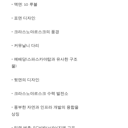
• 액면: 10 루블
• 표면 디자인:
• 크라스노야르스크의 풍경
• 커뮤날니 다리
• 예배당(스파스카야탑과 유사한 구조
물)
• 뒷면의 디자인:
• 크라스노야르스크 수력 발전소
• 풍부한 자연과 인프라 개발의 융합을
상징
• 일련 번호: SCH7651560(지폐 고유