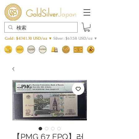
Gold : $4341.30 USD/oz ▼
Silver : $63.58 USD/oz ▼
【PMG 67 EPQ】러