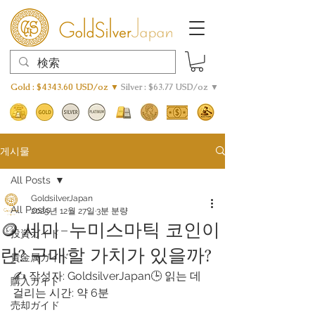
Gold : $4343.60 USD/oz ▼
Silver : $63.77 USD/oz ▼
게시물
All Posts
GoldsilverJapan
All Posts
2025년 12월 27일
3분 분량
🪙 세미-누미스마틱 코인이
投資ガイド
란? 구매할 가치가 있을까?
貴金属ガイド
✍️ 작성자: GoldsilverJapan🕒 읽는 데 
購入ガイド
걸리는 시간: 약 6분
売却ガイド