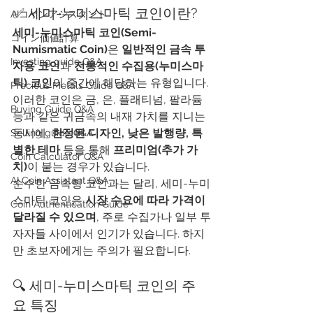
✅ 세미-누미스마틱 코인이란?
AIコインアシスタント
세미-누미스마틱 코인(Semi-
​コイン価値計算
Numismatic Coin)
은 
일반적인 금속 투
Investing guide Q&A
자용 코인
과 
전통적인 수집용(누미스마
틱) 코인
의 중간에 해당하는 유형입니다.
Precious Metals Guide Q&A
이러한 코인은 금, 은, 플래티넘, 팔라듐 
Buying Guide Q&A
등과 같은 귀금속의 내재 가치를 지니는 
동시에, 
한정된 디자인, 낮은 발행량, 특
Selling guide Q&A
별한 테마
 등을 통해 
프리미엄(추가 가
Coin Calculator Q&A
치)
이 붙는 경우가 있습니다.
AI Coin Assistant Q&A
순수한 금속형 코인과는 달리, 세미-누미
스마틱 코인은 
시장 수요에 따라 가격이 
Coin Authentication Guide
달라질 수 있으며
, 주로 수집가나 일부 투
자자들 사이에서 인기가 있습니다. 하지
만 초보자에게는 주의가 필요합니다.
🔍 세미-누미스마틱 코인의 주
요 특징