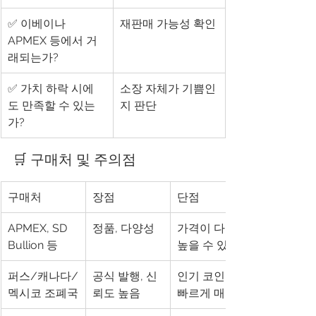
✅ 이베이나 
재판매 가능성 확인
APMEX 등에서 거
래되는가?
✅ 가치 하락 시에
소장 자체가 기쁨인
도 만족할 수 있는
지 판단
가?
🛒 구매처 및 주의점
구매처
장점
단점
APMEX, SD 
정품, 다양성
가격이 다소 
Bullion 등
높을 수 있음
퍼스/캐나다/
공식 발행, 신
인기 코인은 
멕시코 조폐국
뢰도 높음
빠르게 매진됨