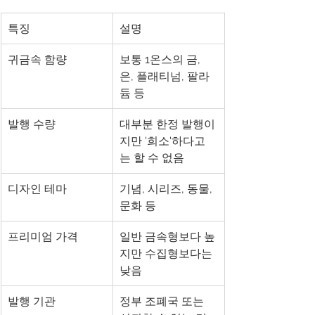
특징
설명
귀금속 함량
보통 1온스의 금, 
은, 플래티넘, 팔라
듐 등
발행 수량
대부분 한정 발행이
지만 '희소'하다고
는 할 수 없음
디자인 테마
기념, 시리즈, 동물, 
문화 등
프리미엄 가격
일반 금속형보다 높
지만 수집형보다는 
낮음
발행 기관
정부 조폐국 또는 