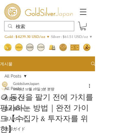
Gold : $4239.30 USD/oz ▼
Silver : $61.51 USD/oz ▼
게시물
All Posts
GoldsilverJapan
All Posts
2025년 12월 28일
3분 분량
🪙 동전을 팔기 전에 가치를
投資ガイド
평가하는 방법｜완전 가이
貴金属ガイド
드【수집가 & 투자자를 위
購入ガイド
한】
売却ガイド