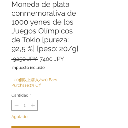
Moneda de plata
conmemorativa de
1000 yenes de los
Juegos Olímpicos
de Tokio [pureza:
92,5 %] [peso: 20/g]
Precio
Precio
 9250 JPY 
7400 JPY
de
Impuesto incluido
oferta
- 20個以上購入/>20 Bars
Purchase:1% Off
Cantidad
*
Agotado