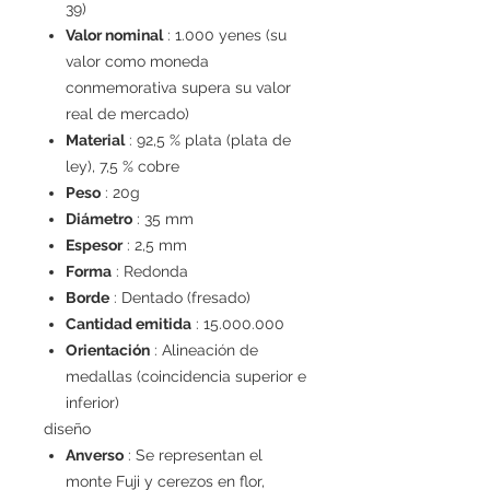
39)
Valor nominal
: 1.000 yenes (su
valor como moneda
conmemorativa supera su valor
real de mercado)
Material
: 92,5 % plata (plata de
ley), 7,5 % cobre
Peso
: 20g
Diámetro
: 35 mm
Espesor
: 2,5 mm
Forma
: Redonda
Borde
: Dentado (fresado)
Cantidad emitida
: 15.000.000
Orientación
: Alineación de
medallas (coincidencia superior e
inferior)
diseño
Anverso
: Se representan el
monte Fuji y cerezos en flor,