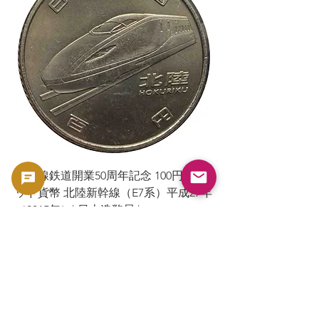
新幹線鉄道開業50周年記念 100円クラ
新幹線鉄道開業50周年
ッド貨幣 北陸新幹線（E7系）平成27年
ッド貨幣 上越新幹線
（2015年）| 日本造幣局 |
（2015年）| 日本造幣
GoldSilverJapan
GoldSilverJapan
Precio
Precio
175 JPY
175 JPY
Impuesto incluido
Impuesto incluido