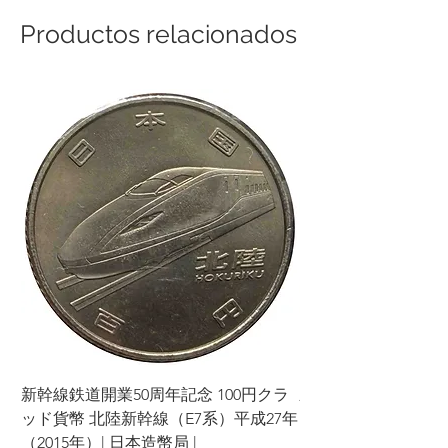
Productos relacionados
新幹線鉄道開業50周年記念 100円クラ
新幹線鉄道開業50周年
ッド貨幣 北陸新幹線（E7系）平成27年
ッド貨幣 上越新幹線
（2015年）| 日本造幣局 |
（2015年）| 日本造幣