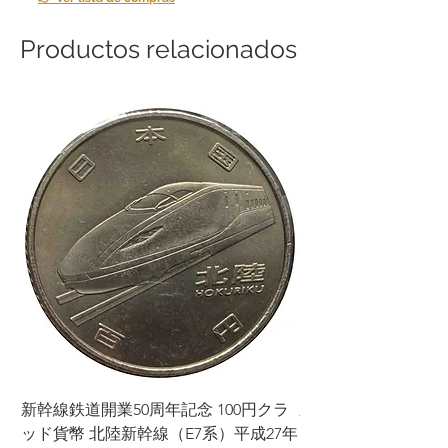
Productos relacionados
新幹線鉄道開業50周年記念 100円クラ
新幹線鉄道開業50周年
ッド貨幣 北陸新幹線（E7系）平成27年
ッド貨幣 上越新幹線