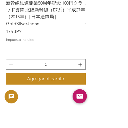
新幹線鉄道開業50周年記念 100円クラ
新幹線鉄道開業50周年
ッド貨幣 北陸新幹線（E7系）平成27年
ッド貨幣 上越新幹線
（2015年）| 日本造幣局 |
（2015年）| 日本造幣
GoldSilverJapan
GoldSilverJapan
Precio
Precio
175 JPY
175 JPY
Impuesto incluido
Impuesto incluido
Agregar al carrito