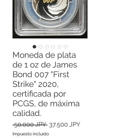
Moneda de plata
de 1 oz de James
Bond 007 "First
Strike" 2020,
certificada por
PCGS, de máxima
calidad.
Precio
Precio
 50.000 JPY 
37.500 JPY
de
Impuesto incluido
oferta