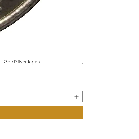
dSilverJapan
新幹線鉄道開業50周年記念 1
Precio
175 JPY
Impuesto incluido