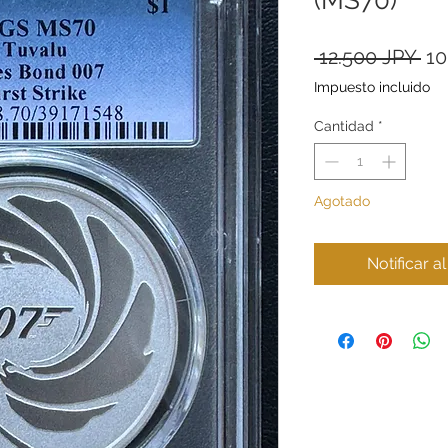
Pr
 12.500 JPY 
10
Impuesto incluido
Cantidad
*
Agotado
Notificar a