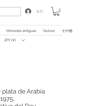
ログイン
Monedas antiguas
factura
その他
JPY (¥)
plata de Arabia
 1975,
tiva del Rey