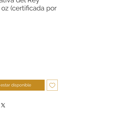
 oz (certificada por
cio
l estar disponible