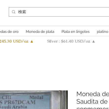
das de oro
Moneda de plata
Plata en lingotes
platino
4245.30 USD/oz ▲
Silver : $61.40 USD/oz ▲
Moneda de 
Saudita de
conmemora