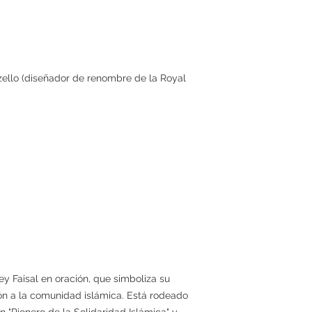
zello (diseñador de renombre de la Royal
ey Faisal en oración, que simboliza su
ión a la comunidad islámica. Está rodeado
n "Pionero de la Solidaridad Islámica" y