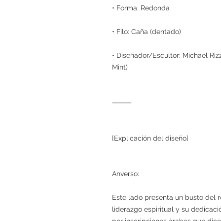
• Forma: Redonda
• Filo: Caña (dentado)
• Diseñador/Escultor: Michael Riz
Mint)
⸻
[Explicación del diseño]
Anverso:
Este lado presenta un busto del r
liderazgo espiritual y su dedicac
por inscripciones árabes que dice