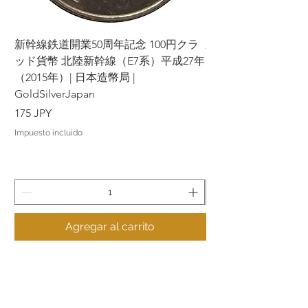
新幹線鉄道開業50周年記念 100円クラ
新幹線鉄道開業50周年
ッド貨幣 北陸新幹線（E7系）平成27年
ッド貨幣 上越新幹線
（2015年）| 日本造幣局 |
（2015年）| 日本造幣
GoldSilverJapan
GoldSilverJapan
Precio
Precio
175 JPY
175 JPY
Impuesto incluido
Impuesto incluido
Agregar al carrito