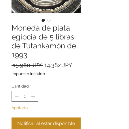
Moneda de plata
egipcia de 5 libras
de Tutankamón de
1993
Precio
Precio
 15.980 JPY 
14.382 JPY
de
Impuesto incluido
oferta
Cantidad
*
Agotado
Notificar al estar disponible