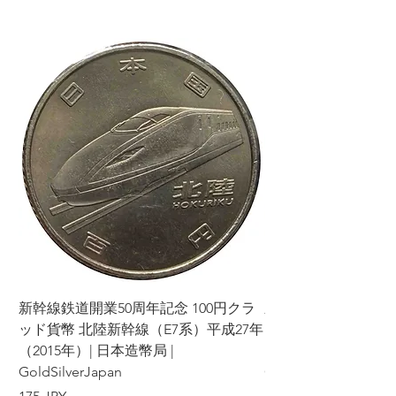
新幹線鉄道開業50周年記念 100円クラ
新幹線鉄道開業50周年
ッド貨幣 北陸新幹線（E7系）平成27年
ッド貨幣 上越新幹線
（2015年）| 日本造幣局 |
（2015年）| 日本造幣
GoldSilverJapan
GoldSilverJapan
Precio
Precio