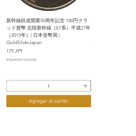
新幹線鉄道開業50周年記念 100円クラ
新幹線鉄道開業50周年
ッド貨幣 北陸新幹線（E7系）平成27年
ッド貨幣 上越新幹線
（2015年）| 日本造幣局 |
（2015年）| 日本造幣
GoldSilverJapan
GoldSilverJapan
Precio
Precio
175 JPY
175 JPY
Impuesto incluido
Impuesto incluido
Agregar al carrito