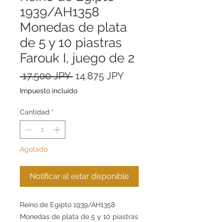
1939/AH1358
Monedas de plata
de 5 y 10 piastras
Farouk I, juego de 2
Precio
Precio
 17.500 JPY 
14.875 JPY
de
Impuesto incluido
oferta
Cantidad
*
Agotado
Notificar al estar disponible
Reino de Egipto 1939/AH1358
Monedas de plata de 5 y 10 piastras