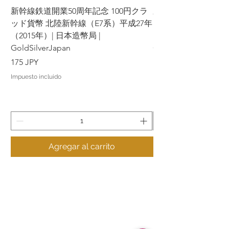
新幹線鉄道開業50周年記念 100円クラ
新幹線鉄道開業50周年
ッド貨幣 北陸新幹線（E7系）平成27年
ッド貨幣 上越新幹線
（2015年）| 日本造幣局 |
（2015年）| 日本造幣
GoldSilverJapan
GoldSilverJapan
Precio
Precio
175 JPY
175 JPY
Impuesto incluido
Impuesto incluido
Agregar al carrito