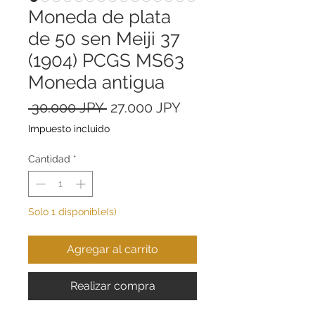
Moneda de plata
de 50 sen Meiji 37
(1904) PCGS MS63
Moneda antigua
Precio
Precio
 30.000 JPY 
27.000 JPY
de
Impuesto incluido
oferta
Cantidad
*
Solo 1 disponible(s)
Agregar al carrito
Realizar compra