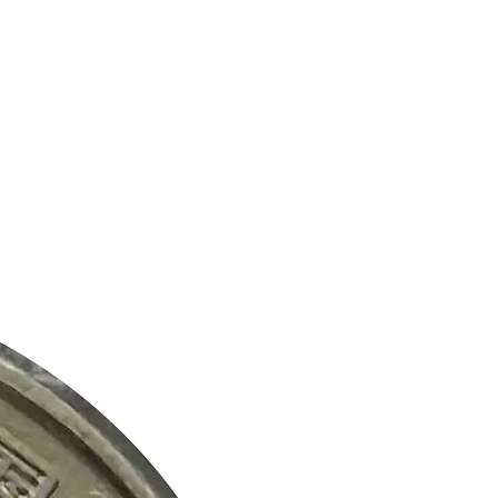
ción. La información publicada en
vicios es solo para fines
s y no pretende ofrecer
itar información sobre inversiones.
antizar la precisión de la
orcionamos, pero no garantizamos
tud.