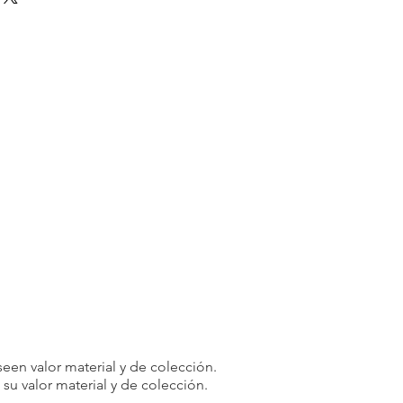
e. Debido a la naturaleza de los
os, en principio no aceptamos
odidad del cliente.
rminadas circunstancias, podemos
 como excepción. Las devoluciones
plen las siguientes condiciones:
 recibe un artículo diferente al que
o de los [5 días] posteriores a la
 y le enviaremos el artículo correcto
 costo de envío adicional incurrido.
te o partes de su pedido
odremos negarnos a hacer negocios
.
cuidadosamente los productos y
realizar su pedido y tomar su
rensión y cooperación. Su
een valor material y de colección.
a prioridad y haremos todo lo posible
u valor material y de colección.
celente experiencia de compra.