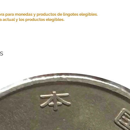
Suministro de Informa
nuestro sitio web y ser
ra para monedas y productos de lingotes elegibles.
informativos generale
 actual y los productos elegibles.
asesoramiento ni solic
Nos esforzamos por gar
información que prop
su integridad ni exacti
s