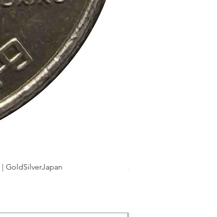
dSilverJapan
新幹線鉄道開業50周年記念 1
Precio
175 JPY
Impuesto incluido