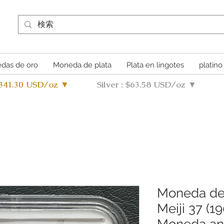
das de oro
Moneda de plata
Plata en lingotes
platino
4341.30 USD/oz ▼
Silver : $63.58 USD/oz ▼
Moneda de 
Meiji 37 (
Moneda an