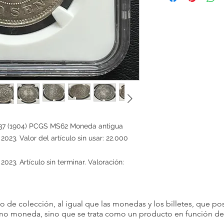
satisfacción del client
productos que vendem
devoluciones por com
Sin embargo, en dete
aceptar devoluciones
son posibles si se cum
Artículo incorrecto: si
ordenó, avísenos dentr
recepción del artículo
y cubriremos cualquier
 37 (1904) PCGS MS62 Moneda antigua
Si cancela alguna par
23. Valor del artículo sin usar: 22.000
consecutivamente, p
con usted en el futuro
Por favor, considere 
23. Artículo sin terminar. Valoración:
condiciones antes de 
decisión.
Agradecemos su comp
 de colección, al igual que las monedas y los billetes, que pos
satisfacción es nuestr
omo moneda, sino que se trata como un producto en función de s
para brindarle una ex