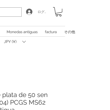
ログイン
Monedas antiguas
factura
その他
JPY (¥)
plata de 50 sen
1904) PCGS MS62
tigua